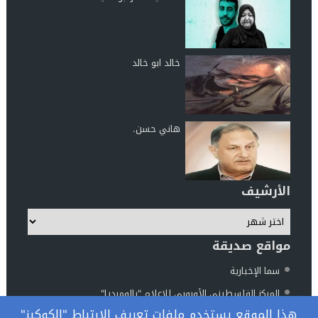
خالد ابو خالد
هاني حسن.
الأرشيف
مواقع صديقة
سما الإخبارية
المركز الفلسطيني الأوروبي للإعلام "بالوميديا"
هذا الموقع يستخدم ملفات تعريف الارتباط "الكوكيز"
مركز الناطور للدراسات والأبحاث