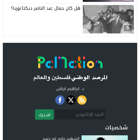
هل كان جمال عبد الناصر ديكتاتوريا؟
5
د. ابراهيم ابراش
اشـتـرك
شخصيات
الشهيد.ناصر ابو حميد