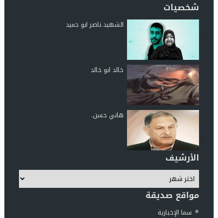
شخصيات
الشهيد.ناصر ابو حميد
خالد ابو خالد
هاني حسن.
الأرشيف
مواقع صديقة
سما الإخبارية