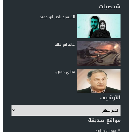
شخصيات
الشهيد.ناصر ابو حميد
خالد ابو خالد
هاني حسن.
الأرشيف
مواقع صديقة
سما الإخبارية