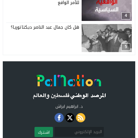
للأمر الواقع
4
هل كان جمال عبد الناصر ديكتاتوريا؟
5
د. ابراهيم ابراش
اشـتـرك