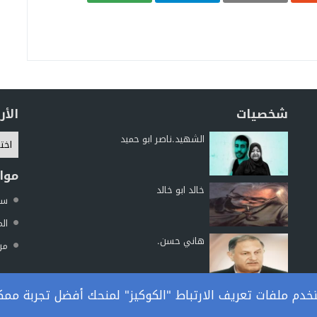
شخصيات
الأ
الشهيد.ناصر ابو حميد
موا
خالد ابو خالد
سما
الم
هاني حسن.
مرك
دم ملفات تعريف الارتباط "الكوكيز" لمنحك أفضل تجربة ممك