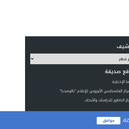
رشيف
قع صديقة
 الإخبارية
ركز الفلسطيني الأوروبي للإعلام "بالوميديا"
ز الناطور للدراسات والأبحاث
نة.
موافق
تصميم
مجلة الووردبريس