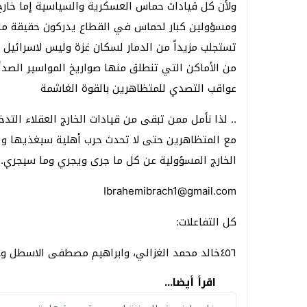
ولأن كل قيادات حماس العسكرية والسياسية إما خارج ا
ومسؤولين كبار لحماس في القطاع يدركون حقيقة ما
تستجلب مزيداً من الدمار لسكان غزة وليس لاسرائيل 
من
الأماكن التي تنطلق منها صواريخ المواسير الصدأة
عواقب التصدي للمتظاهرين بالقوة الغاشمة
.. لذا نأمل ممن تبقى من قيادات الخارج العقلاء ا
مع المتظاهرين حتى لا تحدث حرب أهلية سيغذيها وي
الخارج المسؤولية عن كل ما جرى ويجري وما سيجري.
Ibrahemibrach1@gmail.com
كل التفاعلات:
٤٥٦خالد محمد الغزالي، وابراهيم مصطفى الاسطل و٤٥٤ شخصًا آخر
اقرأ أيضا...