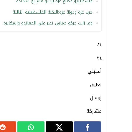
فلسطينيو قطاع غزة ليسو مشريع شهادة
حرب غزة ودولة غزة:النكبة الفلسطينية الثالثة
وما زالت حركة حماس تصر على المعاندة والمكابرة
٨٤
٣٤
أعجبني
تعليق
إرسال
مشاركة