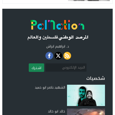
د. ابراهيم ابراش
اشـتـرك
شخصيات
الشهيد.ناصر ابو حميد
خالد ابو خالد