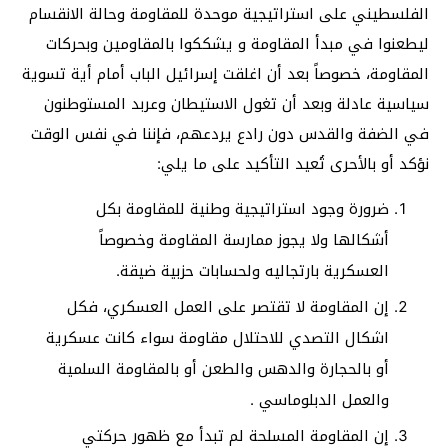
الفلسطيني على استراتيجية موحدة للمقاومة وحالة الانقسام
ليطعنوا في مبدأ المقاومة و يشككوا بالمقاومين وبحركات
المقاومة، خصوصاً بعد أن اغلقت إسرائيل الباب أمام أية تسوية
سياسية عادلة وبعد أن تغول الاستيطان وعربد المستوطنون
في الضفة والقدس دون رادع يردعهم، فإننا في نفس الوقت
نؤكد أو بالأحرى تُعيد التأكيد على ما يلي:
ضرورة وجود استراتيجية وطنية للمقاومة بكل
أشكالها ولا يجوز ممارسة المقاومة وخصوصاً
العسكرية بارتجاليه ولحسابات حزبية ضيقة.
إن المقاومة لا تقتصر على العمل العسكري، فكل
اشكال التصدي للاحتلال مقاومة سواء كانت عسكرية
أو بالحجارة والدهس والطعن أو بالمقاومة السلمية
والعمل الدبلوماسي .
إن المقاومة المسلحة لم تبدأ مع ظهور حركتي