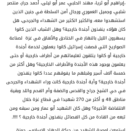
،إبراهيم أبو ثريا، مهند الحلبي، عمر أبو ليلى، أحمد جرار، منتصر
شلبي، وجميل العموري ورجال أمن السلطة في جنين الذين
استشهدوا معه، والكثير الكثير من الشهداء والجرحى، هل
كان هؤلاء ينفذون أجندة خارجية؟ وهل الشباب الذين كانوا
يسهرون الليل بالنهار في الخنادق والأنفاق في غزة لصناعة
الصواريخ التي قصفت إسرائيل كانوا يعملون لخدمة أجندة
خارجية أو كانوا يتلقون تعليماتهم من أطراف خارجية أو حتى
يعلمون بوجود هذه الأجندة والأطراف الخارجية؟ وهل أكثر من
خمسة آلاف أسير وقبلهم ما يفوقهم عددا كانوا ينفذون
أجندة خارجية؟ وأية أجندة خارجية كانت وراء الشهداء والجرحى
في حي الشيخ جراح والقدس والضفة وأم الفحم واللد وبقية
مناطق 48 و أكثر من 270 شهيدا في قطاع غزة خلال
الانتفاضة الأخيرة؟ وهل كان الشهيد أبو عمار ومن سبقه ومن
تبعه من القادة من كل الفصائل ينفذون أجندة خارجية ؟ !!!!.
استمعت لوصية الشهيد من حركة الجهاد الإسلامي حمزة