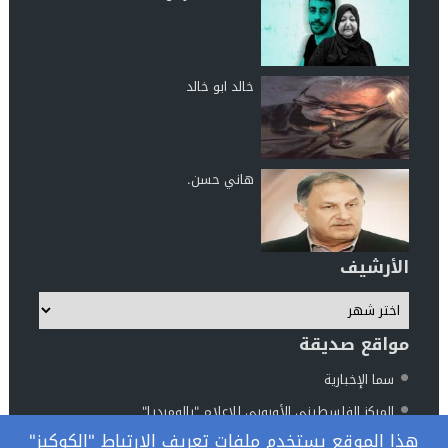
خالد ابو خالد
هاني حسن.
الأرشيف
مواقع صديقة
سما الإخبارية
المركز الفلسطيني الأوروبي للإعلام "بالوميديا"
هذا الموقع يستخدم ملفات تعريف الارتباط "الكوكيز"
مركز الناطور للدراسات والأبحاث