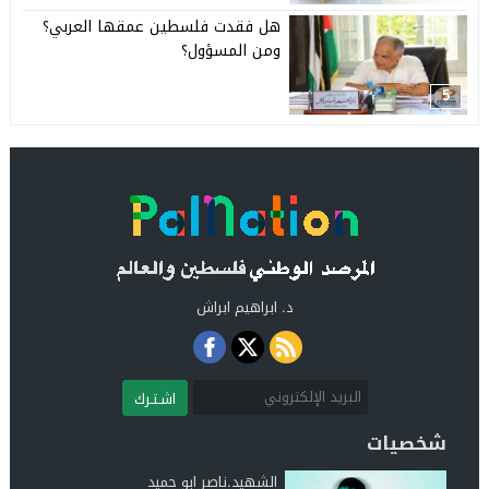
هل فقدت فلسطين عمقها العربي؟
ومن المسؤول؟
5
د. ابراهيم ابراش
اشـتـرك
شخصيات
الشهيد.ناصر ابو حميد