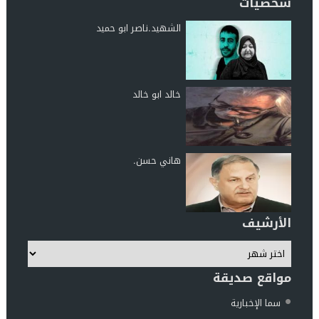
شخصيات
الشهيد.ناصر ابو حميد
خالد ابو خالد
هاني حسن.
الأرشيف
مواقع صديقة
سما الإخبارية