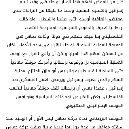
كان من الممكن تفَهُم هذا القرار لو جاء في وقت تلتزم
إسرائيل بالعملية السلمية وتنفذ ما عليها من التزامات حتى
بمقتضى اتفاقية أوسلو التي رعتها واشنطن، ولو كانت
بريطانيا تعترف بالحقوق السياسية المشروعة للشعب
الفلسطيني بما فيها حقهم في دولة، وكانت حماس هي
المعيقة للعملية السلمية، لو جاء القرار في هذه الأجواء لكان
من الممكن تفهم هذا القرار، ولكن أن يأتي القرار مع توقف
العملية السياسية بل ووقوف بريطانيا وأمريكا موقفاً معادياً
حتى للسلطة الفلسطينية وللرئيس أبو مازن الملتزم بعملية
السلام والذي يعترف بإسرائيل ويرفض العمل العسكري ضد
إسرائيل ، فهذا يعني أن بريطانيا تقف موقفاً معادياً للشعب
الفلسطيني بغض النظر عن توجهاته السياسية وهو نفس
الموقف الإسرائيلي الصهيوني.
الموقف البريطاني تجاه حركة حماس ليس الأول أو الوحيد فقد
سبقته مواقف من عدة دول بما فيها عربية صنفت حركة حماس