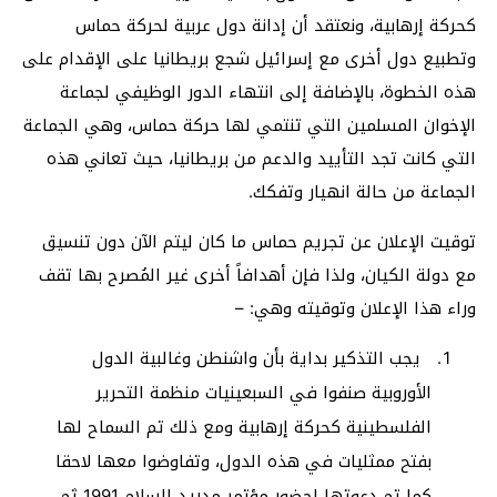
كحركة إرهابية، ونعتقد أن إدانة دول عربية لحركة حماس
وتطبيع دول أخرى مع إسرائيل شجع بريطانيا على الإقدام على
هذه الخطوة، بالإضافة إلى انتهاء الدور الوظيفي لجماعة
الإخوان المسلمين التي تنتمي لها حركة حماس، وهي الجماعة
التي كانت تجد التأييد والدعم من بريطانيا، حيث تعاني هذه
الجماعة من حالة انهيار وتفكك.
توقيت الإعلان عن تجريم حماس ما كان ليتم الآن دون تنسيق
مع دولة الكيان، ولذا فإن أهدافاً أخرى غير المُصرح بها تقف
وراء هذا الإعلان وتوقيته وهي: –
يجب التذكير بداية بأن واشنطن وغالبية الدول
الأوروبية صنفوا في السبعينيات منظمة التحرير
الفلسطينية كحركة إرهابية ومع ذلك تم السماح لها
بفتح ممثليات في هذه الدول، وتفاوضوا معها لاحقا
كما تم دعوتها لحضور مؤتمر مدريد للسلام 1991 ثم