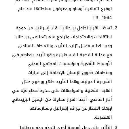
توقيع اتفاقية أوسلو ويعترفون بسلطتها منذ عام
1994 . !!!!
تهضا القرار تحاول بريطانيا انقاذ إسرائيل من موجة
الانتقادات والاحتجاجات وتراجع شعبيتها في بريطانيا
وعبر العالم مقابل تزايد التأييد والتعاطف العالمي
مع عدالة القضية الفلسطينية وهو تأييد يتعاظم في
الأوساط الشعبية ومؤسسات المجتمع المدني
ومنظمات حقوق الإنسان بالإضافة إلى قرارات
الشرعية الدولية، وهذا التأييد ظهر بوضوح خلال
الهبة الشعبية والمواجهات على حدود قطاع غزة في
أيار الماضي، أيضا القرار محاولة من اليمين البريطاني
لإبعاد الانظار عن جرائم إسرائيل وممارساتها
العنصرية.
التأثير على دول أوروبية أخرى لتحذو حذو بريطانيا