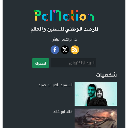
د. ابراهيم ابراش
اشـتـرك
شخصيات
الشهيد.ناصر ابو حميد
خالد ابو خالد