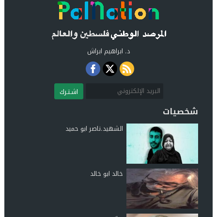
د. ابراهيم ابراش
اشـتـرك
شخصيات
الشهيد.ناصر ابو حميد
خالد ابو خالد