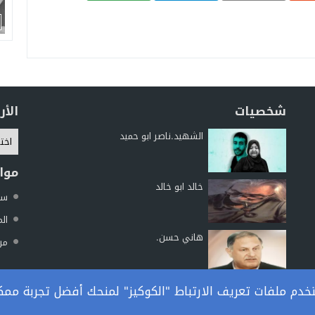
شخصيات
الأ
الشهيد.ناصر ابو حميد
موا
خالد ابو خالد
سما
الم
هاني حسن.
مرك
دم ملفات تعريف الارتباط "الكوكيز" لمنحك أفضل تجربة ممك