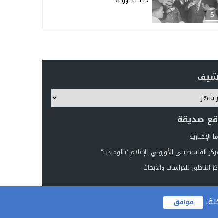
ديكتاتوريا؟
5
رشيف
قع صديقة
 الإخبارية
ركز الفلسطيني الأوروبي للإعلام "بالوميديا"
ز الناطور للدراسات والأبحاث
نة.
موافق
تصميم
مجلة الووردبريس