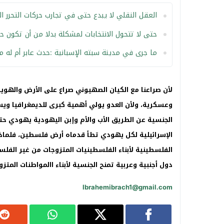
العقل النقلي لا يبدع حتى في تجارب حركات التحرر ا
حتى لا تتحول الانتخابات لمشكلة بدلا من أن تكون ح
ما جرى في مدينة سبته الإسبانية :حدث عابر أم له ما
لأن صراعنا مع الكيان الصهيوني صراع على الأرض والهوية
وعسكرية، ولأن العدو يولي أهمية كبرى للديمغرافيا و
الجنسية عن الطريق الأب والأم وإبن اليهودية يهودي حتى
الإسرائيلية لكل يهودي تطأ قدماه أرض فلسطين، فلماذا
الفلسطينية لأبناء الفلسطينيات المتزوجات من غير الف
دول أجنبية وعربية تمنح الجنسية لأبناء االمواطنات المتزو
Ibrahemibrach1@gmail.com