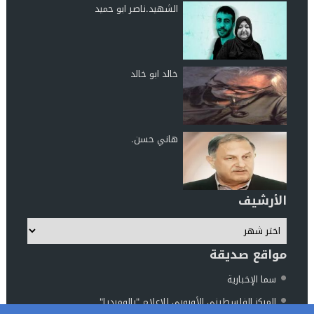
الشهيد.ناصر ابو حميد
خالد ابو خالد
هاني حسن.
الأرشيف
مواقع صديقة
سما الإخبارية
المركز الفلسطيني الأوروبي للإعلام "بالوميديا"