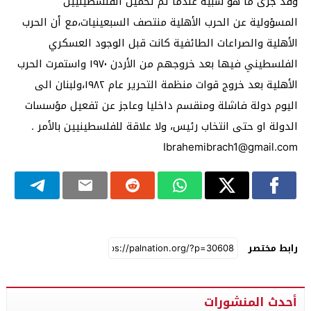
وقد جرى ما هو شبيه عندما تم تحميل الفلسطينيين
المسؤولية عن الحرب الأهلية منتصف السبعينيات،مع أن الحرب
الأهلية والصراعات الطائفية كانت قبل الوجود العسكري
الفلسطيني فيها بعد خروجهم من الأردن ١٩٧٠ واستمرت الحرب
الأهلية بعد خروج قوات منظمة التحرير عام ١٩٨٢،ولبنان الى
اليوم دولة فاشلة ومنقسم داخليا وعاجز عن تفعيل مؤسسات
الدولة او حتى انتخاب رئيس، ولا علاقة للفلسطينيين بالأمر .
Ibrahemibrach1@gmail.com
رابط مختصر
أحدث المنشورات