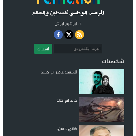
د. ابراهيم ابراش
اشـتـرك
شخصيات
الشهيد.ناصر ابو حميد
خالد ابو خالد
هاني حسن.