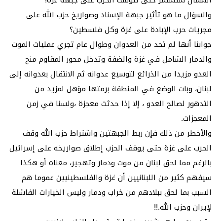
الشمال ستستمر حتى تتوقف الحرب على جبهة غزة!
والسؤال ما هو تأثير جبهة الإسناد وصواريخ حزب الله على
مجريات حرب الإبادة على غزة وكل فلسطين؟
جوابنا أنها لم تحد من العدوان وطوال عام تجري عمليات الموت
والدمار الشامل في غزة والضفة وتدخل محور المقاوم منح
العدو مزيدا من الذرائع لتوسيع عدوانه ثم الانتقال بعدوانه إلى
لبنان، وبات الوضع في المنطقة برمتها مؤهل لمزيد من
التدهور لصالح العدو ، إلا إذا حدثت معجزة ،ولسنا في زمن
المعجزات.
والأخطر من ذلك فإن ربط الجبهتين واشتراط حزب الله وقف
الحرب على غزة حتى يوقف الحزب إطلاق صواريخه على إسرائيل
بالرغم مما لحق لبنان من موت ودمار وتهجير، معناه أو هكذا
سيفهم كثير من اللبنانيين أن غزة والفلسطينيين عموما هم
السبب بما لحق ببلادهم من خراب ودمار وليس الخيارات الفاشلة
لإيران وحزب الله.!!