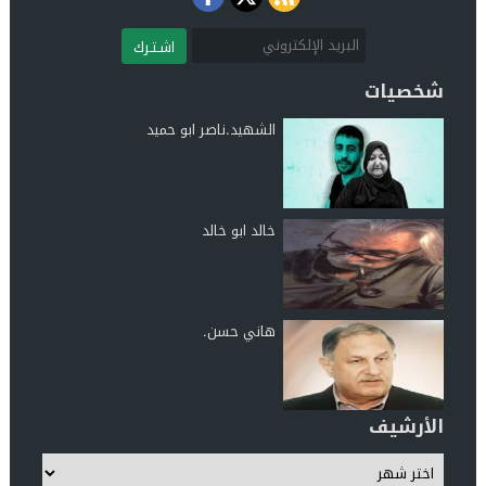
اشـتـرك
شخصيات
الشهيد.ناصر ابو حميد
خالد ابو خالد
هاني حسن.
الأرشيف