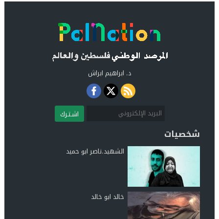
د. ابراهيم ابراش
اشـتـرك
شخصيات
الشهيد.ناصر ابو حميد
خالد ابو خالد