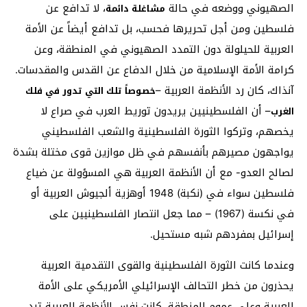
الصهيوني ووضعه في حالة
، لا تدافع عن
مشاغلة دائمة
فلسطين ومن أجل تحريرها فحسب، بل تدافع أيضاً عن الأمة
العربية للحيلولة دون التمدد الصهيوني في المنطقة، وعن
كرامة الأمة الإسلامية من خلال الدفاع عن القدس والمقدسات.
آنذاك، كان رد الأنظمة العربية –
خصوصاً تلك التي تدور في فلك
– أن الفلسطينيين يريدون توريط العرب في صراع لا
الغرب
يخصهم، وتركوا الثورة الفلسطينية والشعب الفلسطيني
يواجهون مصيرهم بأنفسهم في ظل موازين قوى مختلة بشدة
لصالح العدو- مع أن الأنظمة العربية هي المسؤولة عن ضياع
فلسطين سواء في (نكبة) 1948 أوهزية ألجيوش العربية أو
في نكسة (1967) – مما جعل انتصار الفلسطينيين على
إسرائيل بمفردهم شبه مستحيل.
وعندما كانت الثورة الفلسطينية والقوى التقدمية العربية
يحذرون من خطر التحالف الإسرائيلي الأمريكي على الأمة
العربية وعلى عموم المنطقة، كانت نفس الأنظمة العربية ترد