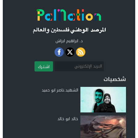
د. ابراهيم ابراش
اشـتـرك
شخصيات
الشهيد.ناصر ابو حميد
خالد ابو خالد