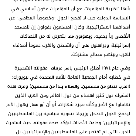
بأنها “نظرية المؤامرة”، مع أن المؤامرات مكون أساسي في
السياسة الدولية حيث لا تفصح الدول -وخصوصاً العظمى- عن
أهدافها الاستراتيجية. وكان المسلمون يقولون إن للمسجد
الأقصى رباً يحميه،
يتعرض له من انتهاكات
ويهوّنون مما
إسرائيلية، ويراهنون
أن واشنطن والغرب عموماً أصدقاء
على
للعرب وبينهم مصالح مشتركة.
وفي عام ١٩٧٤ أطلق الرئيس
مقولته الشهيرة
ياسر عرفات
في خطابه أمام الجمعية العامة للأمم
في نيويورك:
المتحدة
(
) ومرت هذه
الحرب تندلع من فلسطين، والسلام يبدأ من فلسطين
المقولة دون كثير اهتمام من دول العالم ومن العرب الذين
تعاملوا مع الأمر وكأنه مجرد شعارات، أو أن
يهول الأمر
أبو عمار
ليدفع الدول للتدخل وإيجاد تسوية سياسية بين الفلسطينيين
والإسرائيليين؛ وجاءت الأحداث لتؤكد صحة مقولته، حيث استمرت
الحرب التي لم تقتصر على الفلسطينيين والإسرائيليين، بل