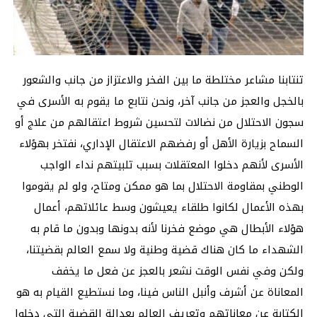
تنتابنا مشاعر مختلطة ما بين الفخر والاعتزاز من جانب والشعور
بالخجل والعجز من جانب آخر، ونحن نتابع ما يقوم به الأسرى في
سجون الاحتلال من نضالات لتحسين شروط اعتقالهم من علاج أو
السماح بزيارة الأهل أو رفضهم الاعتقال الإداري، نفتخر بهؤلاء
الأسرى لأنهم دخلوا المعتقلات بسبب تلبيتهم نداء الواجب
الوطني بمقاومة الاحتلال بما هو ممكن ومتاح، ولو لم يقوموا
بهذه الأعمال لكانوا طلقاء يعيشون وسط عائلاتهم، أعمال
هؤلاء الأبطال هي موضع فخرنا لأنه بدونها وبدون ما قام به
الشهداء ما كان هناك قضية وطنية ولا سمع العالم بقضيتنا،
ولكن وفي نفس الوقت نشعر بالعجز عن فعل ما يخفف
المعاناة عن أشرف وأنبل الناس فينا، وما نستطيع القيام به هو
الكتابة عن معاناتهم وتعريف العالم بعدالة القضية التي دخلوا