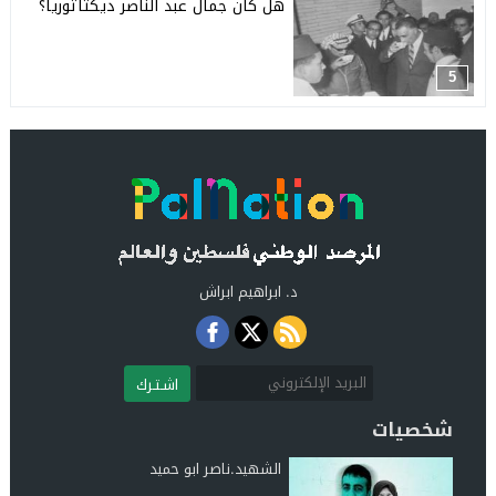
هل كان جمال عبد الناصر ديكتاتوريا؟
5
د. ابراهيم ابراش
اشـتـرك
شخصيات
الشهيد.ناصر ابو حميد