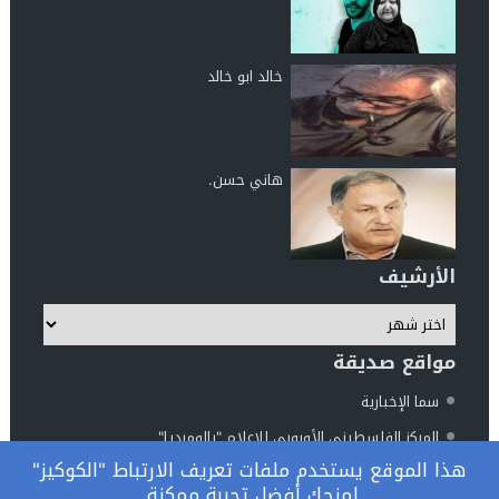
خالد ابو خالد
هاني حسن.
الأرشيف
مواقع صديقة
سما الإخبارية
المركز الفلسطيني الأوروبي للإعلام "بالوميديا"
هذا الموقع يستخدم ملفات تعريف الارتباط "الكوكيز"
مركز الناطور للدراسات والأبحاث
لمنحك أفضل تجربة ممكنة.