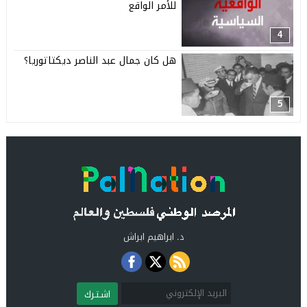
للأمر الواقع
4
هل كان جمال عبد الناصر ديكتاتوريا؟
5
د. ابراهيم ابراش
اشـتـرك