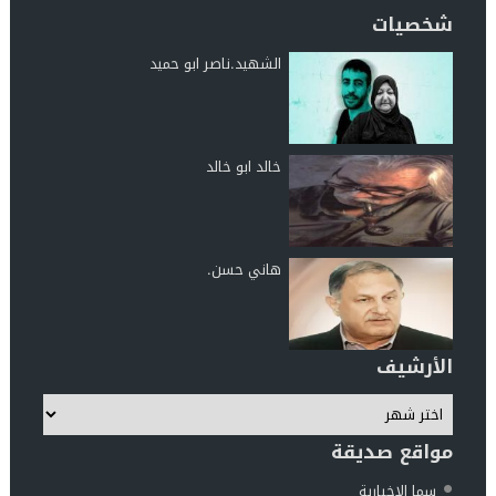
شخصيات
الشهيد.ناصر ابو حميد
خالد ابو خالد
هاني حسن.
الأرشيف
مواقع صديقة
سما الإخبارية