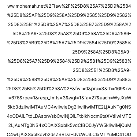
ww.mohamah.net%2Flaw%2F%25D8%25A7%25D9%2584
%25D8%25AF%25D9%258A%25D9%2585%25D9%2582%
25D8%25B1%25D8%25A7%25D8%25B7%25D9%258A%2
5D8%25A9-%25D8%25A8%25D9%258A%25D9%2586-
%25D8%25B9%25D8%25A7%25D9%2584%25D9%2585%
25D9%258A%25D8%25A9-
%25D8%25A7%25D9%2584%25D9%2581%25D9%2583%
25D8%25B1%25D8%25A9-
%25D9%2588%25D8%25AE%25D8%25B5%25D9%2588%
25D8%25B5%25D9%258A%2F&fwr=0&pra=3&rh=169&rw
=676&rpe=1&resp_fmts=3&wgl=1&fa=27&uach=WyJXaW
5kb3dzIiwiMTAuMC4wIiwieDg2IiwiIiwiMTE2LjAuNTg0NS
4xODAiLFtdLDAsbnVsbCwiNjQiLFtbIkNocm9taXVtIiwiMTE
2LjAuNTg0NS4xODAiXSxbIk5vdClBO0JyYW5kIiwiMjQuM
C4wLjAiXSxbIkdvb2dsZSBDaHJvbWUiLCIxMTYuMC41OD