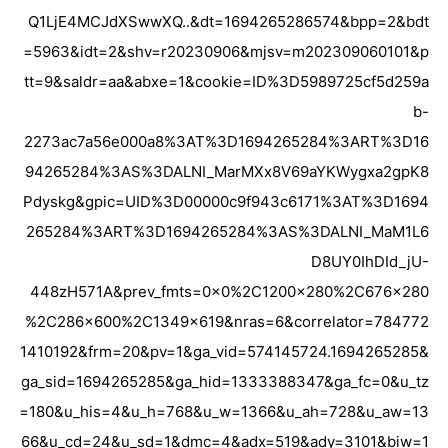
Q1LjE4MCJdXSwwXQ..&dt=1694265286574&bpp=2&bdt
=5963&idt=2&shv=r20230906&mjsv=m202309060101&p
tt=9&saldr=aa&abxe=1&cookie=ID%3D5989725cf5d259a
b-
2273ac7a56e000a8%3AT%3D1694265284%3ART%3D16
94265284%3AS%3DALNI_MarMXx8V69aYKWygxa2gpK8
Pdyskg&gpic=UID%3D00000c9f943c6171%3AT%3D1694
265284%3ART%3D1694265284%3AS%3DALNI_MaM1L6
D8UY0IhDId_jU-
448zH571A&prev_fmts=0x0%2C1200x280%2C676x280
%2C286x600%2C1349x619&nras=6&correlator=784772
1410192&frm=20&pv=1&ga_vid=574145724.1694265285&
ga_sid=1694265285&ga_hid=1333388347&ga_fc=0&u_tz
=180&u_his=4&u_h=768&u_w=1366&u_ah=728&u_aw=13
66&u_cd=24&u_sd=1&dmc=4&adx=519&ady=3101&biw=1