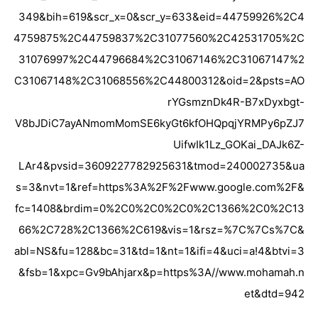
349&bih=619&scr_x=0&scr_y=633&eid=44759926%2C4
4759875%2C44759837%2C31077560%2C42531705%2C
31076997%2C44796684%2C31067146%2C31067147%2
C31067148%2C31068556%2C44800312&oid=2&psts=AO
rYGsmznDk4R-B7xDyxbgt-
V8bJDiC7ayANmomMomSE6kyGt6kfOHQpqjYRMPy6pZJ7
UifwIk1Lz_GOKai_DAJk6Z-
LAr4&pvsid=3609227782925631&tmod=240002735&ua
s=3&nvt=1&ref=https%3A%2F%2Fwww.google.com%2F&
fc=1408&brdim=0%2C0%2C0%2C0%2C1366%2C0%2C13
66%2C728%2C1366%2C619&vis=1&rsz=%7C%7Cs%7C&
abl=NS&fu=128&bc=31&td=1&nt=1&ifi=4&uci=a!4&btvi=3
&fsb=1&xpc=Gv9bAhjarx&p=https%3A//www.mohamah.n
et&dtd=942