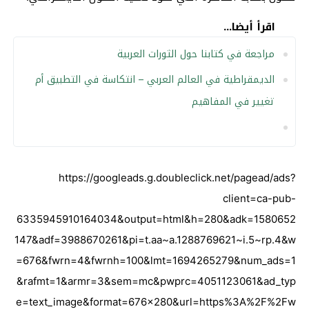
اقرأ أيضا...
مراجعة في كتابنا حول الثورات العربية
الديمقراطية في العالم العربي – انتكاسة في التطبيق أم
تغيير في المفاهيم
https://googleads.g.doubleclick.net/pagead/ads?
client=ca-pub-
6335945910164034&output=html&h=280&adk=1580652
147&adf=3988670261&pi=t.aa~a.1288769621~i.5~rp.4&w
=676&fwrn=4&fwrnh=100&lmt=1694265279&num_ads=1
&rafmt=1&armr=3&sem=mc&pwprc=4051123061&ad_typ
e=text_image&format=676×280&url=https%3A%2F%2Fw