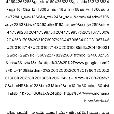
4.1694265285&ga_sid=1694265285&ga_hid=133338834
7&ga_fc=0&u_tz=180&u_his=4&u_h=768&u_w=1366&u_a
h=728&u_aw=1366&u_cd=24&u_sd=1&dmc=4&adx=519&
ady=2353&biw=1349&bih=619&scr_x=0&scr_y=289&eid=
44759926%2C44759875%2C44759837%2C31077560%
2C42531705%2C31076997%2C44796684%2C31067146
%2C31067147%2C31067148%2C31068556%2C4480031
2&oid=2&pvsid=3609227782925631&tmod=240002735
&uas=3&nvt=1&ref=https%3A%2F%2Fwww.google.com%
2F&fc=1408&brdim=0%2C0%2C0%2C0%2C1366%2C0%2
C1366%2C728%2C1366%2C619&vis=1&rsz=%7C%7Cs%7
C&abl=NS&fu=128&bc=31&td=1&nt=1&ifi=3&uci=a!3&btvi
=1&fsb=1&xpc=UQtsJXG24q&p=https%3A//www.mohama
h.net&dtd=46
حاليا ـ حسب الكاتب ـ هو «حكم الشعب بنخبة من الشعب لصالح