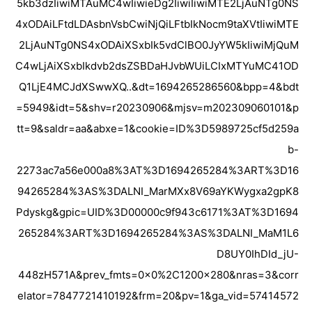
5kb3dzIiwiMTAuMC4wIiwieDg2IiwiIiwiMTE2LjAuNTg0NS
4xODAiLFtdLDAsbnVsbCwiNjQiLFtbIkNocm9taXVtIiwiMTE
2LjAuNTg0NS4xODAiXSxbIk5vdClBO0JyYW5kIiwiMjQuM
C4wLjAiXSxbIkdvb2dsZSBDaHJvbWUiLCIxMTYuMC41OD
Q1LjE4MCJdXSwwXQ..&dt=1694265286560&bpp=4&bdt
=5949&idt=5&shv=r20230906&mjsv=m202309060101&p
tt=9&saldr=aa&abxe=1&cookie=ID%3D5989725cf5d259a
b-
2273ac7a56e000a8%3AT%3D1694265284%3ART%3D16
94265284%3AS%3DALNI_MarMXx8V69aYKWygxa2gpK8
Pdyskg&gpic=UID%3D00000c9f943c6171%3AT%3D1694
265284%3ART%3D1694265284%3AS%3DALNI_MaM1L6
D8UY0IhDId_jU-
448zH571A&prev_fmts=0x0%2C1200x280&nras=3&corr
elator=7847721410192&frm=20&pv=1&ga_vid=57414572