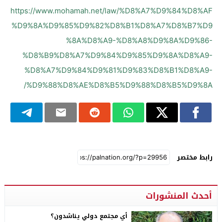
https://www.mohamah.net/law/%D8%A7%D9%84%D8%AF
%D9%8A%D9%85%D9%82%D8%B1%D8%A7%D8%B7%D9
%8A%D8%A9-%D8%A8%D9%8A%D9%86-
%D8%B9%D8%A7%D9%84%D9%85%D9%8A%D8%A9-
%D8%A7%D9%84%D9%81%D9%83%D8%B1%D8%A9-
%D9%88%D8%AE%D8%B5%D9%88%D8%B5%D9%8A/
رابط مختصر
أحدث المنشورات
أي مجتمع دولي يناشدون؟