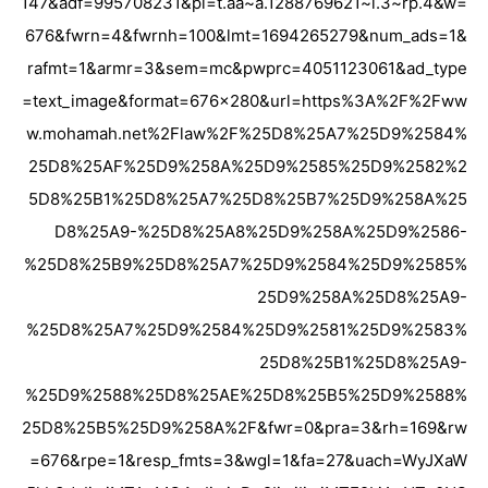
147&adf=995708231&pi=t.aa~a.1288769621~i.3~rp.4&w=
676&fwrn=4&fwrnh=100&lmt=1694265279&num_ads=1&
rafmt=1&armr=3&sem=mc&pwprc=4051123061&ad_type
=text_image&format=676×280&url=https%3A%2F%2Fww
w.mohamah.net%2Flaw%2F%25D8%25A7%25D9%2584%
25D8%25AF%25D9%258A%25D9%2585%25D9%2582%2
5D8%25B1%25D8%25A7%25D8%25B7%25D9%258A%25
D8%25A9-%25D8%25A8%25D9%258A%25D9%2586-
%25D8%25B9%25D8%25A7%25D9%2584%25D9%2585%
25D9%258A%25D8%25A9-
%25D8%25A7%25D9%2584%25D9%2581%25D9%2583%
25D8%25B1%25D8%25A9-
%25D9%2588%25D8%25AE%25D8%25B5%25D9%2588%
25D8%25B5%25D9%258A%2F&fwr=0&pra=3&rh=169&rw
=676&rpe=1&resp_fmts=3&wgl=1&fa=27&uach=WyJXaW