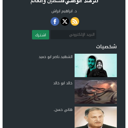
د. ابراهيم ابراش
اشـتـرك
شخصيات
الشهيد.ناصر ابو حميد
خالد ابو خالد
هاني حسن.