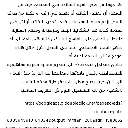
بها خوفا من بعض القيم السائدة في المجتمع، حيث من
السهل أن يعتقل الكاتب أو يهدد في رزقه أو يكفر من طرف
البعض بزعم مسه بالمقدسات. فبعد تحديد الكاتب أبراش في
مقدمة كتابه هذا لاشكالية البحث وفرضياته ومنهج المقاربة
والتحليل المبني على المنهج التاريخي والنسقي المقارني أو
منهج المسح الاجتماعي، عمد في الفصل الأول «هل هناك
نموذج مثالي للديمقراطية أم
مبادئ ومداخل متعددة؟» الى تقديم مقاربة فكرية مفاهيمية
للديمقراطية وتحول دلالاتها ومعانيها عبر التاريخ منذ اليونان
الى الآن، حيث يصبح معنى الديمقراطية «حكم الشعب
بالشعب» من باب المستحيل اليوم لأن التعريف المناسب
https://googleads.g.doubleclick.net/pagead/ads?
client=ca-pub-
6335945910164034&output=html&h=280&adk=1580652