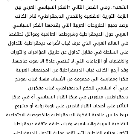
الشعب». وفي الفصل الثاني «الفكر السياسي العربي بين
النزعة الثورية الانقلابية والتحدي الديمقراطي» قام الكاتب
برصد جميع الطروحات العربية التي يقدمها الفكر السياسي
العربي حول الديمقراطية وشروطها العالمية وعوائق تحققها
في العالم العربي الذي عرف غياب لأعراف ديمقراطية للتداول
على السلطة في مقابل تداول عن طريق المؤامرات والثورات
والانقلابات أو الزعامات التي لا تنتهي عادة الا بموت صاحبها.
وقد أرجع الكاتب غياب الديمقراطية عن المجتمعات العربية
فكرا وممارسة الى مجموعة من الأسباب منها: غياب نموذج
عربي أو اسلامي للحكم الديمقراطي، غياب مفكرين
ديمقراطيين متنورين في مركز القرار السياسي أو في مركز
التأثير على أصحاب القرار قادرين على بلورة رؤية أو مشروع
يربط ما بين عالمية الفكرة الديمقراطية والخصوصية الاجتماعية
الثقافية العربية والاسلامية، وغياب طبقة مثقفة ديمقراطيا
لتكون بمثابة القاطرة التي تقود عملية التحول الديمقراطي.