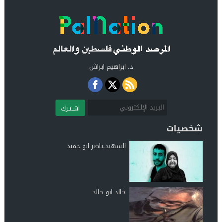
د. ابراهيم ابراش
اشـتـرك
شخصيات
الشهيد.ناصر ابو حميد
خالد ابو خالد