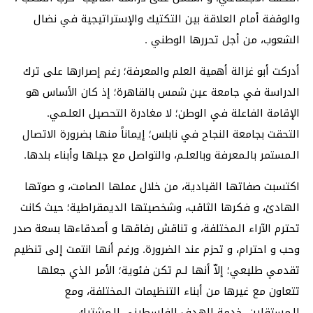
والوقفة أمام العلاقة بين التكتيك والإستراتيجية في نضال
الشعوب، من أجل تحررها الوطني .
أدركت أبو غزالة أهمية العلم والمعرفة؛ رغم إصرارها على ترك
الدراسة في جامعة عين شمس بالقاهرة؛ إذ كان الأساس هو
الإقامة الفاعلة في الوطن؛ لا مغادرة التحصيل العلـمي.
التحقت بجامعة النجاح في نابلس؛ إيماناً منها بضرورة الاتصال
الـمستمر بالـمعرفة وبالعلـم، والتواصل مع جيلها وأبناء بلدها.
اكتسبت صفاتها القيادية، من خلال عملها الصامت، و صوتها
الهادئ، و فكرها الثاقب، وشخصيتها الديمقراطية؛ حيث كانت
تحترم الآراء الـمختلفة، و تناقش رفاقها و أصدقاءها بسعة صدر
وحب و احترام، و تحزم عند الضرورة. ورغم أنها انتمت إلى تنظيم
تقدمي طليعي؛ إلاّ أنها لـم تكن فئوية؛ الأمر الذي جعلها
تتعاون مع غيرها من أبناء التنظيمات الـمختلفة، ومع
الـمستقلين، خدمة للهدف الفلسطيني الـمشترك.