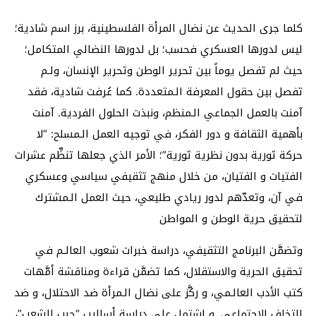
كلما جرى الحديث عن نضال المرأة الفلسطينية، برز اسم شادية؛
ليس لدورها العسكري فحسب؛ بل لدورها النضالي المتكامل؛
حيث لم تفصل يوماً بين تحرير الوطن وتحرير الإنسان، ولـم
تفصل بين حقول المعرفة الـمتعددة. كما عُرفت شادية، فقد
آمنت بالعمل الجماعي الـمنظم، ونبذت الحلول الفردية. آمنت
بأهمية الثقافة و دور الفكر، في توجيه العمل الـمسلح: “لا
حركة ثورية بدون نظرية ثورية”؛ الأمر الذي جعلها تنظِّم عشرات
الفتيات و الفتيان، من خلال منهج تثقيفي سياسي وعسكري
في آن، وتعدّهم لدور ريادي طليعي، حيث العمل الـمشترك
لتحقيق حرية الوطن و المواطن
وتضمَّن البرنامج التثقيفي، دراسة خبرات شعوب العالـم في
تحقيق الحرية والاستقلال، كما تضمَّن قراءة ومناقشة أمَّهات
كتب الأدب العالـمي، و ركَّز على نضال الـمرأة ضد الاحتلال، و ضد
التخلف الاجتماعي. و اشتمل على دراسة أساليب “حرب الشعب”،