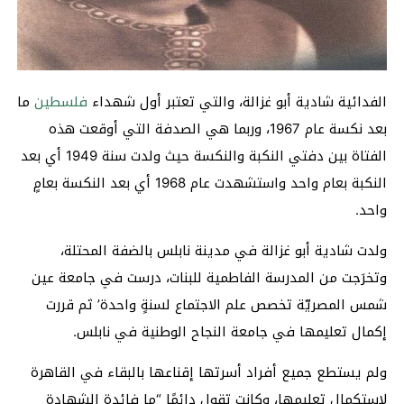
الفدائية شادية أبو غزالة، والتي تعتبر أول شهداء
فلسطين
ما
بعد نكسة عام 1967، وربما هي الصدفة التي أوقعت هذه
الفتاة بين دفتي النكبة والنكسة حيث ولدت سنة 1949 أي بعد
النكبة بعام واحد واستشهدت عام 1968 أي بعد النكسة بعامٍ
واحد.
ولدت شادية أبو غزالة في مدينة نابلس بالضفة المحتلة،
وتخرَجت من المدرسة الفاطمية للبنات، درست في جامعة عين
شمس المصريّة تخصص علم الاجتماع لسنةٍ واحدة’ ثم قررت
إكمال تعليمها في جامعة النجاح الوطنية في نابلس.
ولم يستطع جميع أفراد أسرتها إقناعها بالبقاء في القاهرة
لاستكمال تعليمها، وكانت تقول دائمًا “ما فائدة الشهادة