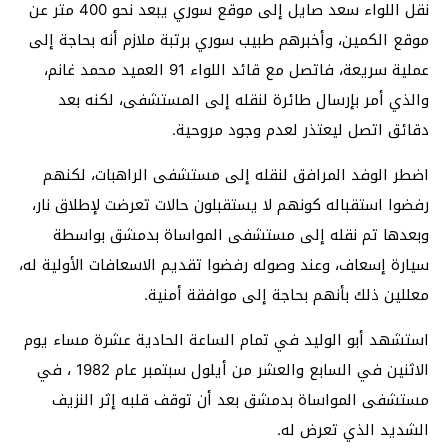
نقل اللواء سعد صايل إلى موقع سوري يبعد نحو 400 متر عن
موقع الكمين، وأخبرهم طبيب سوري برتبة ملازم أنه بحاجة إلى
عملية سريعة، فاتصل مع قائد اللواء 91 العميد محمد غانم،
والذي أمر بإرسال طائرة لنقله إلى المستشفى، لكنه بعد
دقائق اتصل ليعتذر لعدم وجود مروحية.
اضطر الوفد المرافق لنقله إلى مستشفى الراهبات، لكنهم
رفضوا استقباله كونهم لا يستقبلون حالات تعرضت لإطلاق نار،
وبعدها تم نقله إلى مستشفى المواساة بدمشق بواسطة
سيارة إسعاف، وعند وصوله رفضوا تقديم الاسعافات الأولية له،
معللين ذلك بأنهم بحاجة إلى موافقة أمنية.
استشهد أبو الوليد في تمام الساعة الحادية عشرة مساء يوم
الاثنين في السابع والعشر من أيلول سبتمبر عام 1982 ، في
مستشفى المواساة بدمشق بعد أن توقف قلبه إثر النزيف
الشديد الذي تعرض له.