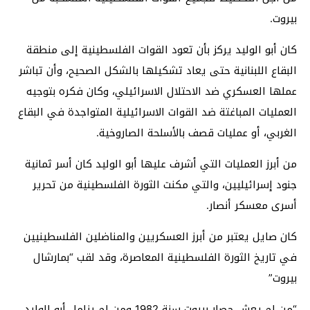
بيروت.
كان أبو الوليد يركز بأن تعود القوات الفلسطينية إلى منطقة
البقاع اللبنانية حتى يعاد تشكيلها بالشكل الصحيح، وأن تباشر
عملها العسكري ضد الاحتلال الاسرائيلي، وكان فكره بتوجيه
العمليات المباغتة ضد القوات الاسرائيلية المتواجدة في البقاع
الغربي، أو عمليات قصف بالأسلحة الصاروخية.
من أبرز العمليات التي أشرف عليها أبو الوليد كان أسر ثمانية
جنود إسرائيليين، والتي مكنت الثورة الفلسطينية من تحرير
أسرى معسكر أنصار.
كان صايل يعتبر من أبرز العسكريين والمناضلين الفلسطينيين
في تاريخ الثورة الفلسطينية المعاصرة، وقد لقب “بمارشال
بيروت”
“من لم يعش حصار بيروت سنة 1982 ومن لم يزامل أبو الوليد