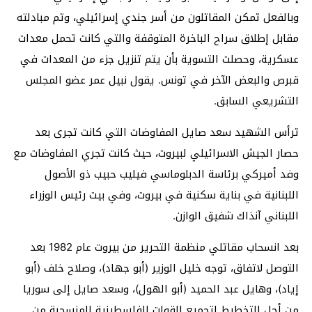
وبالفعل تمكن المقاتلون من أسر جندي إسرائيلي، وتم مبادلته
مقابل إطلاق سراح الباخرة المتوقفة والتي كانت تحمل معدات
عسكرية، وحصلت التسوية بأن يتم تنزيل جزء من المعدات في
قبرص والبعض الآخر في تونس. يقول نبيل عمر عضو المجلس
التشريعي السابق.
ترأس الشهيد سعد صايل المفاوضات التي كانت تجرى بعد
حصار الجيش الاسرائيلي لبيروت، حيث كانت تجري المفاوضات مع
وفد أميركي برئاسة الدبلوماسي فيليب حبيب ذو الأصول
اللبنانية في بناية سكنية في بيروت، وفي بيت رئيس الوزراء
اللبناني آنذاك شفيق الوازن.
بعد انسحاب مقاتلي منظمة التحرير من بيروت عام 1982 بعد
التوصل لاتفاق، توجه خليل الوزير (أبو جهاد)، وصلاح خلف (أبو
إياد)، وهايل عبد الحميد (أبو الهول)، وسعد صايل إلى سوريا
من أجل التخطيط لتجميع القوات الفلسطينية المنسحبة من