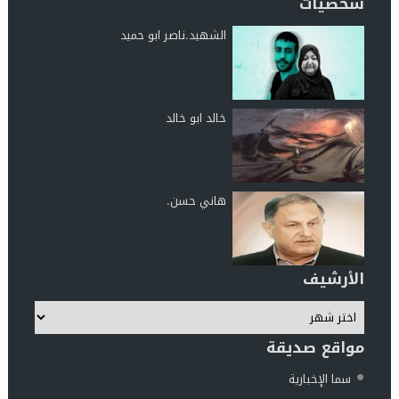
شخصيات
الشهيد.ناصر ابو حميد
خالد ابو خالد
هاني حسن.
الأرشيف
مواقع صديقة
سما الإخبارية