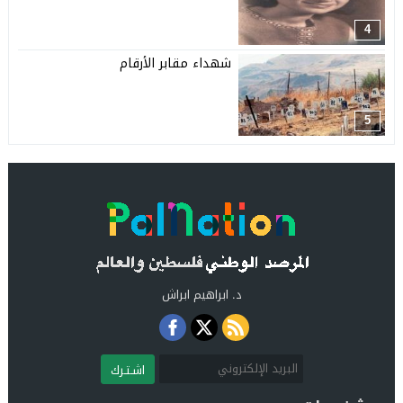
4
شهداء مقابر الأرقام
5
د. ابراهيم ابراش
اشـتـرك