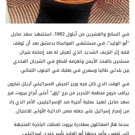
في السابع والعشرين من أيلول 1982، استشهد سعد صايل
“أبو الوليد”، في مستشفى المواساة بدمشق بعد أن توقف
قلبه إثر النزيف الشديد الذي تعرض له بعد إصابته بنيران
مسلحين بالفخذ الأيمن وتعرضه لقطع في الشريان الفخذي
بين بلدتي طاليا وسفري في بعلبك في الجنوب اللبناني.
في الوقت الذي كان فيه وزير الجيش الاسرائيلي آريئل شارون
يراقب خروج منظمة التحرير من برج “رزق” أعلى أبراج بيروت، قرر
سعد صايل تنفيذ عملية أخيرة ضد الإسرائيليين، الأمر الذي زاد
من إصرار إسرائيل على جعله ضمن الدائرة الأولى للاغتيال.
عندما همّ المقاتلون بمغادرة بيروت تعطلت الباخرة المتجهة
إلى تونس، وأمر حينها أبو الوليد بأسر جندي إسرائيلي،