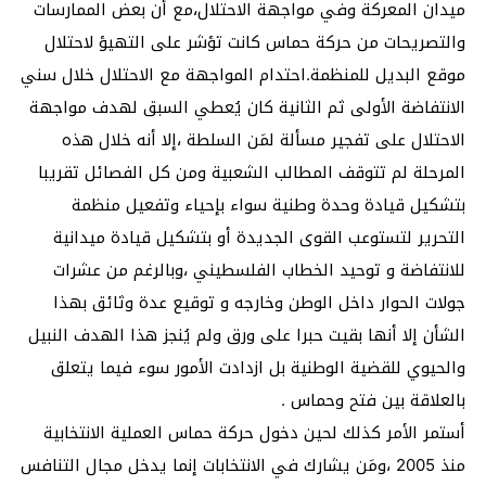
ميدان المعركة وفي مواجهة الاحتلال،مع أن بعض الممارسات
والتصريحات من حركة حماس كانت تؤشر على التهيؤ لاحتلال
موقع البديل للمنظمة.احتدام المواجهة مع الاحتلال خلال سني
الانتفاضة الأولى ثم الثانية كان يُعطي السبق لهدف مواجهة
الاحتلال على تفجير مسألة لمَن السلطة ،إلا أنه خلال هذه
المرحلة لم تتوقف المطالب الشعبية ومن كل الفصائل تقريبا
بتشكيل قيادة وحدة وطنية سواء بإحياء وتفعيل منظمة
التحرير لتستوعب القوى الجديدة أو بتشكيل قيادة ميدانية
للانتفاضة و توحيد الخطاب الفلسطيني ،وبالرغم من عشرات
جولات الحوار داخل الوطن وخارجه و توقيع عدة وثائق بهذا
الشأن إلا أنها بقيت حبرا على ورق ولم يُنجز هذا الهدف النبيل
والحيوي للقضية الوطنية بل ازدادت الأمور سوء فيما يتعلق
بالعلاقة بين فتح وحماس .
أستمر الأمر كذلك لحين دخول حركة حماس العملية الانتخابية
منذ 2005 ،ومَن يشارك في الانتخابات إنما يدخل مجال التنافس