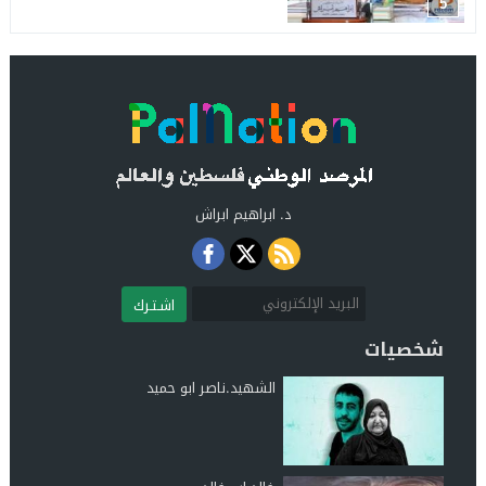
5
د. ابراهيم ابراش
اشـتـرك
شخصيات
الشهيد.ناصر ابو حميد