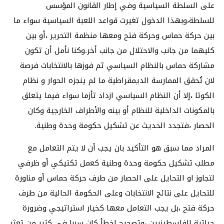
على السلطة السياسية وفي إطار القانون المؤسس
للسلطة،وبهذا الدخول تغيرت قواعد اللعبة السياسية سواء ما
بين حركة حماس وحركة فتح ومعها منظمة التحرير ،أو بين
كليهما من جانب والاحتلال من جانب أخر.وكنا نأمل أن تكون
مشاركة حماس بالنظام السياسي ثم فوزها بالانتخابات فرصة
لان تُحقق الممارسة الديمقراطية ما لم ينجزه الحوار و نظام
الكوتا ،إلا أن النظام السياسي ازداد تأزما سواء فيما يتعلق
بالمكونات الداخلية للنظام أو بينه والأطراف الخارجية وكان
الحصار ،فتجدد الحديث عن تشكيل حكومة وحدة وطنية.
المراد مما سبق هو التأكيد بان يجب أن لا يتم التعامل مع
مطلب تشكيل حكومة وحدة وطنية كعمل تكتيكي أو ظرفي
لتجاوز او التحايل على الحصار من طرف حركة حماس أو مناورة
للتحايل على نتائج الانتخابات وعلى الحكومة الحالية من طرف
حركة فتح ،بل يجب التعامل معها كخيار استراتيجي وضرورة
حياتية للفلسطينيين ،وتصحيح لخطأ كان سببا في كثير من تعثر