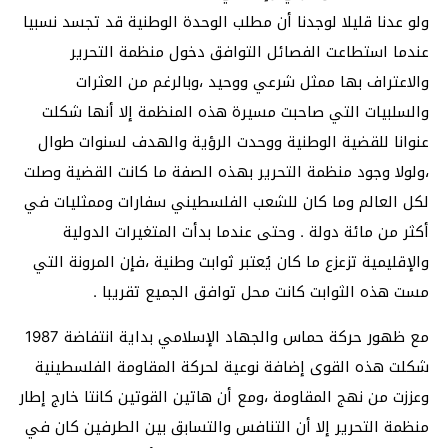
ولو عدنا قليلا لوجدنا أن مطلب الوحدة الوطنية قد تجسد نسبيا
عندما استطاعت الفصائل التوافق دخول منظمة التحرير
والاعتراف بها ممثل شرعي ووحيد ،وبالرغم من العثرات
والسلبيات التي صاحبت مسيرة هذه المنظمة إلا أنها شكلت
عنوانا للقضية الوطنية ووحدت الرؤية والهدف لسنوات طوال
،ولولا وجود منظمة التحرير بهذه الصفة ما كانت القضية وصلت
لكل العالم وما كان للشعب الفلسطيني سفارات وممثليات في
أكثر من مائة دولة . وحتى عندما بدأت المتغيرات الدولية
والإقليمية تزعزع ما كان يُعتبر ثوابت وطنية ،فإن المرونة التي
مست هذه الثوابت كانت محل توافق الجميع تقريبا .
مع ظهور حركة حماس والجهاد الإسلامي بداية انتفاضة 1987
شكلت هذه القوى إضافة نوعية لحركة المقاومة الفلسطينية
وعززت من نهج المقاومة ،ومع أن هاتين القوتين كانتا خارج إطار
منظمة التحرير إلا أن التنافس والتسابق بين الطرفين كان في