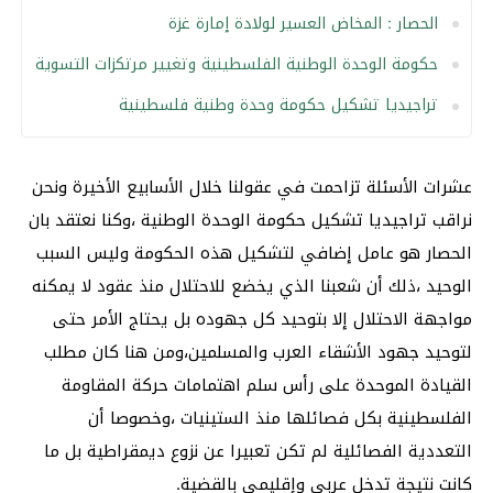
الحصار : المخاض العسير لولادة إمارة غزة
حكومة الوحدة الوطنية الفلسطينية وتغيير مرتكزات التسوية
تراجيديا تشكيل حكومة وحدة وطنية فلسطينية
عشرات الأسئلة تزاحمت في عقولنا خلال الأسابيع الأخيرة ونحن
نراقب تراجيديا تشكيل حكومة الوحدة الوطنية ،وكنا نعتقد بان
الحصار هو عامل إضافي لتشكيل هذه الحكومة وليس السبب
الوحيد ،ذلك أن شعبنا الذي يخضع للاحتلال منذ عقود لا يمكنه
مواجهة الاحتلال إلا بتوحيد كل جهوده بل يحتاج الأمر حتى
لتوحيد جهود الأشقاء العرب والمسلمين،ومن هنا كان مطلب
القيادة الموحدة على رأس سلم اهتمامات حركة المقاومة
الفلسطينية بكل فصائلها منذ الستينيات ،وخصوصا أن
التعددية الفصائلية لم تكن تعبيرا عن نزوع ديمقراطية بل ما
كانت نتيجة تدخل عربي وإقليمي بالقضية.