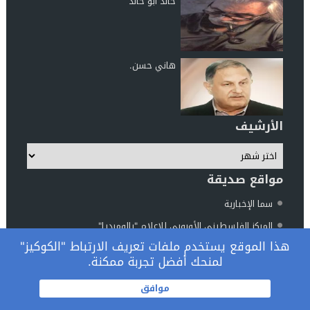
خالد ابو خالد
هاني حسن.
الأرشيف
مواقع صديقة
سما الإخبارية
المركز الفلسطيني الأوروبي للإعلام "بالوميديا"
هذا الموقع يستخدم ملفات تعريف الارتباط "الكوكيز"
مركز الناطور للدراسات والأبحاث
لمنحك أفضل تجربة ممكنة.
المرصد الوطني فلسطين والعالم
© 2026 جميع الحقوق محفوظة.
موافق
تصميم
مجلة الووردبريس