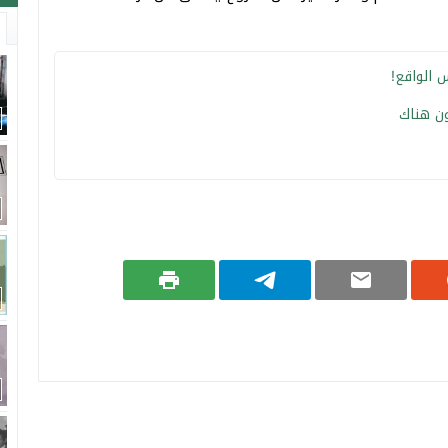
س الواقع!
ن هناك