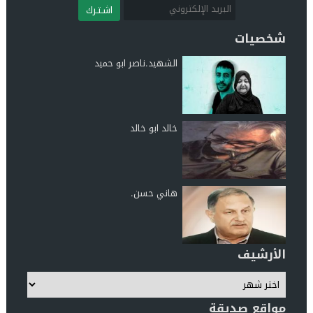
اشـتـرك
شخصيات
الشهيد.ناصر ابو حميد
خالد ابو خالد
هاني حسن.
الأرشيف
مواقع صديقة