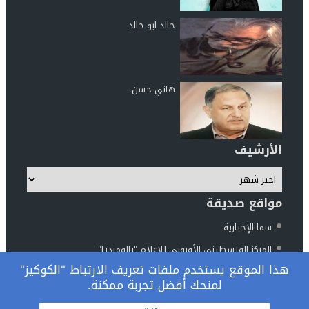
خالد ابو خالد
هاني حسن.
الأرشيف
مواقع صديقة
سما الإخبارية
المركز الفلسطيني الأوروبي للإعلام "بالوميديا"
هذا الموقع يستخدم ملفات تعريف الارتباط "الكوكيز"
مركز الناطور للدراسات والأبحاث
لمنحك أفضل تجربة ممكنة.
المرصد الوطني فلسطين والعالم
© 2026 جميع الحقوق محفوظة.