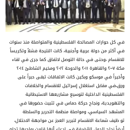
في كل حوارات المصالحة الفلسطينية والمتواصلة منذ سنوات
في أكثر من دولة عربية وأجنبية، كانت النتيجة فشلاً وتكريساً
للانقسام ،وحتى في حالة التوصل لاتفاق كما جرى في لقاء
مكة ٢٠٠٧ والقاهرة ٢٠١١ والدوحة ٢٠١٢ ومخيم الشاطئ ٢٠١٤
وأخيراً في موسكو وبكين كانت الاتفاقات تبقى حبراً على
ورق،في مقابل استغلال إسرائيل للانقسام والخلافات
الفلسطينية الداخلية لتوسيع مشاريعها الاستيطانية
والتهويدية، ونجاح حركة حماس في تثبيت حضورها في
المشهد السياسي، ومواصلة منظمة التحرير والسلطة
تو ظيف شماعة الانقسام لتبرير العجز عن مواجهة الاحتلال،
أيضاً نجاح الدول المُضيفة في إدعاء أنها قامت بواجبها تجاه