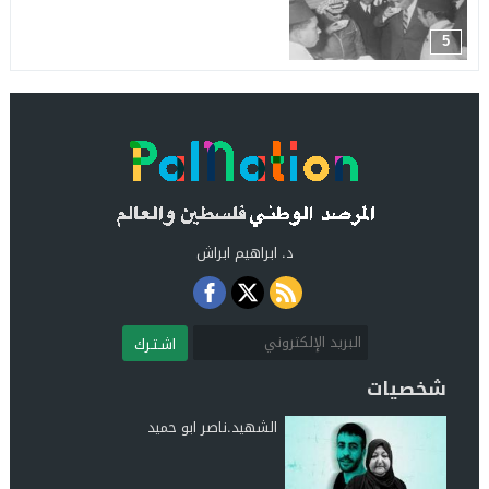
5
د. ابراهيم ابراش
اشـتـرك
شخصيات
الشهيد.ناصر ابو حميد