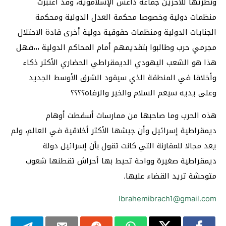
ونظرتها للآخرين جماعة داعش الإسلاموية، وقد اعتبرت
منظمات دولية وخصوصا محكمة العدل الدولية ومحكمة
الجنايات الدولية ومنظمات حقوقية دولية أخرى قادة الاحتلال
مجرمي حرب وطالبوا بتقديمهم أمام المحاكم الدولية ،،،فهل
هذا هو الشعب اليهودي الديمقراطي الحضاري الأكثر ذكاء
وأخلاقا في المنطقة الذي سيقود الشرق الأوسط الجديد
وعلى يديه سيعم السلام والخير والرفاه؟؟؟؟
هذه الحرب وما صاحبها من ممارسات أسقطت أوهام
ديمقراطية إسرائيل وأن جيشها الأكثر أخلاقية في العالم، ولم
يعد مجالا للمقارنة التي كانت تقول بأن إسرائيل دولة
ديمقراطية صغيرة وواحة تحيط بها أحراش تقطنها شعوب
متوحشة تريد القضاء عليها.
Ibrahemibrach1@gmail.com