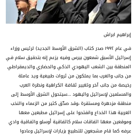
إبراهيم ابراش
في عام ١٩٩٢ صدر كتاب (الشرق الأوسط الجديد) لرئيس وزراء
إسرائيل الأسبق شمعون بيرس وفيه يزعم إنه بتحقيق سلام في
المنطقة بين الشعب اليهودي الذكي والحضاري والديمقراطي
من جانب والعرب بما يملكون من ثروات طبيعية ويد عاملة
رخيصة من جانب آخر وتغيير ثقافة الكراهية ونظرة العرب
والمسلمين لإسرائيل واليهود …سيتحول الشرق الأوسط إلى
منطقة مزدهرة ومستقرة ،وقد صدّق كثير من الزعماء والنخب
العربية هذا الخداع وانفتحوا على إسرائيل مطبعين معها
وموقعين معها اتفاقات سلام كاتفاقية أوسلو واتفاقية وادي
عرفه كما قام مشجعون للتطبيع بزيارات لإسرائيل وعادوا