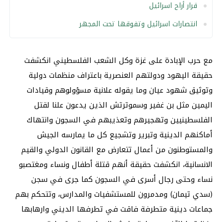
قرار أراح اسرائيل
انتصارات اسرائيل وتفوقها تحت المجهر
مع حرب الإبادة على غزة وكل الشعب الفلسطيني انكشفت
حقيقة اليهود ودولتهم العنصرية باعتراف منظمات دولية
وتوثيق شهود عيان وما يقوله علانية مسؤولوهم وقيادات
اليمين مثل بن غفير وسموترتش الذين يدعون علنا لقتل
الفلسطينيين وتهجيرهم وتعذيبهم في السجون وانتهاك
أماكنهم الدينية وتبرير وتشجيع كل ما يمارسه الجيش
والمستوطنون من أعمال تتعارض مع القانون الدولي والقيم
الانسانية، انكشفت حقيقة أنهم قتلة أطفال ونساء ومغتصبو
نساء وحتى رجال أسرى في السجون كما جرى في سجن
(سدي تيمان) ومدمرون للمستشفيات والمدارس، وتتحكم بهم
جماعات دينية متطرفة فاقت في تطرفها الديني وارهابها