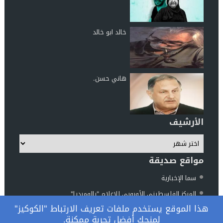
خالد ابو خالد
هاني حسن.
الأرشيف
مواقع صديقة
سما الإخبارية
المركز الفلسطيني الأوروبي للإعلام "بالوميديا"
هذا الموقع يستخدم ملفات تعريف الارتباط "الكوكيز"
مركز الناطور للدراسات والأبحاث
لمنحك أفضل تجربة ممكنة.