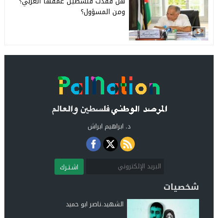
هل فقدت فلسطين عمقها العربي؟
ومن المسؤول؟
5
د. ابراهيم ابراش
اشـتـرك
شخصيات
الشهيد.ناصر ابو حميد