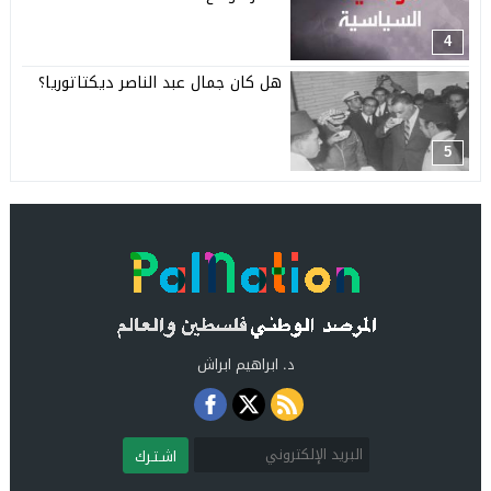
4
هل كان جمال عبد الناصر ديكتاتوريا؟
5
د. ابراهيم ابراش
اشـتـرك