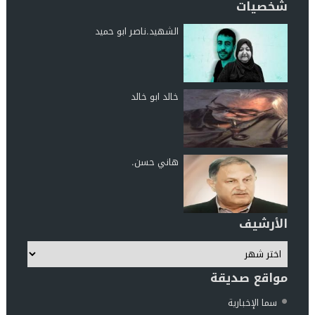
شخصيات
الشهيد.ناصر ابو حميد
خالد ابو خالد
هاني حسن.
الأرشيف
مواقع صديقة
سما الإخبارية