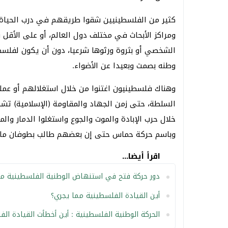
كثير من الفلسطينيين شقوا طريقهم في درب الحياة و
ومراكز الأبحاث في مختلف دول العالم، أو على الأقل
الشخصي أو بثروة ورثوها شرعيا، دون أن يكون لفلسط
وطنه بصمت وبعيدا عن الأضواء.
وهناك فلسطينيون اغتنوا من خلال استغلالهم أو عمله
السلطة، حتى زمن الجهاد والمقاومة (الإسلامية) تش
خلال حرب الإبادة والموت والجوع واستغلوا الدمار وا
وباسم حركة حماس حتى إن بعضهم طالب بطوفان مال
اقرأ أيضا...
دور حركة فتح في استنهاض الوطنية الفلسطينية مج
أين القيادة الفلسطينية مما يجري؟
الحركة الوطنية الفلسطينية : أين أخطأت القيادة الف