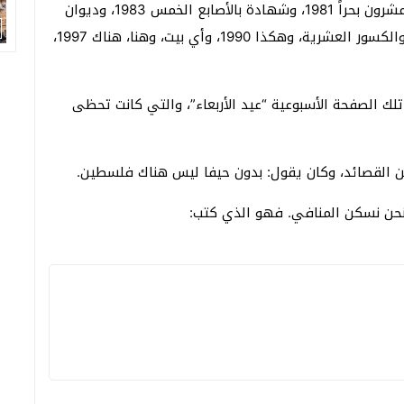
هذا جئت 1977، واختلاط الليل والنهار 1979، وواحد وعشرون بحراً 1981، وشهادة بالأصابع الخمس 1983، وديوان
أحمد دحبور [أصغر شاعر تطبع أعماله الكاملة] 1983، والكسور العشرية، وهكذا 1990، وأي بيت، وهنا، هناك 1997،
تلك الصفحة الأسبوعية “عيد الأربعاء”، والتي كانت تحظى
ن القصائد، وكان يقول: بدون حيفا ليس هناك فلسطين.
نحن نسكن المنافي. فهو الذي كتب: