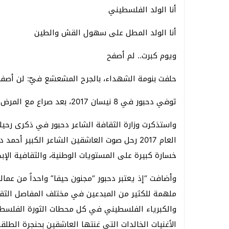
أنا الولد الفلسطيني
أنا الولد المطل على سهول القش والطين
ويوم كبرت.. لم أصفح
حلفت بنومة الشهداء، بالجرح المشعشع فيّ: لن أصفح
توفي دحبور في 8 نيسان 2017، بعد صراع مع المرض، ودفن في مدينة البيرة.
واستذكرت وزارة الثقافة الشاعر دحبور في ذكرى رحيله،
العام 2017 رحل صوت العاشقين الشاعر الكبير أح
خسارة كبيرة على المستويات الوطنية، والثقافية الإبدا
وأضافت “إذ يعتبر دحبور “مجنون حيفا” واحداً من عمال
ملهمة للكثير من المبدعين في مختلف المفاصل الثقا
والكبرياء الفلسطيني في كل محطات الثورة الفلسطين
الأغنيات الخالدات التي غنتها العاشقين بحنجرة الطلقة 