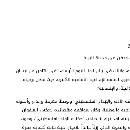
..
 وقالت في بيان لها، اليوم الأربعاء، “في الثامن من نيسان
مد دحبور، القامة الإبداعية الثقافية الكبيرة، حيث سجل برحيله
عية، والإنسانية”.
قة الأدب والإبداع الفلسطيني، وبوصلة معرفة وإبداع وأيقونة
فية والوطنية، وكان بمواقفه وبقصائده يعكس العنفوان
ية، لقد ترك لنا صاحب “حكاية الولد الفلسطيني”، وصوت
والصوت الثائر، إرثاً خالداً للأجيال حيث كانت كلماته جمرة