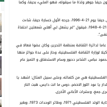
ن حيفا جوهر ولذة ما سيقوله، فهو المليء بحيفا، وكما
دحبور المولود في حيفا، يوم 21-4-1946، والعائد إلى حيفا يوم 21-4-1996، جرحه الأول خسارة حيفا، شاءت
الأقدار أن تكون الخسارة في عيد ميلاده الثاني، في 21-4-1948، فيقول “لم يشعل لي أهلي شمعتين احتفاءً
نفى”.
عاما لدائرة الثقافة بمنظمة التحرير، وكان عضوا فعالا في
لا لوزارة الثقافة الفلسطينية، وحاز على عدة جوائز منها
 1988، كما منح الرئيس محمود عباس، الشاعر دحبور وسام الاستحقاق و التميز عام
الفلسطينية هي من كلماته، وعلى سبيل المثال: اشهد يا
بالدار يا عود اللوز الاخضر، دوس ما انت دايس، هبت النار
رى جمع، وعشرات الأغاني الأخرى.
وفي الشعر كتب: الضواري وعيون الأطفال 1964، وحكاية الولد الفلسطيني 1971، وطائر الوحدات 1973، وبغير