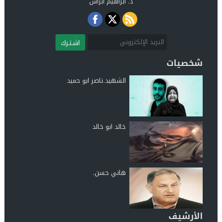
د. ابراهيم ابراش
اشـتـرك
شخصيات
الشهيد.ناصر ابو حميد
خالد ابو خالد
هاني حسن.
الأرشيف