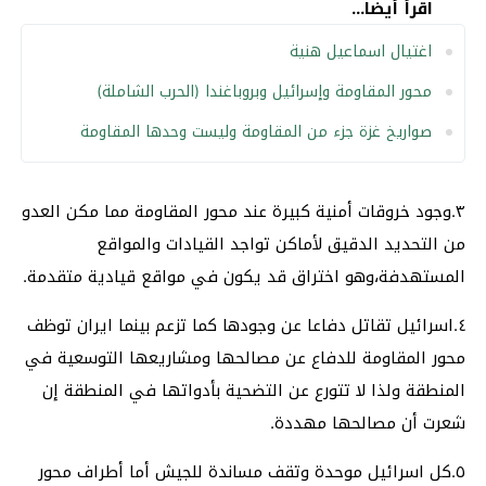
اقرأ أيضا...
اغتيال اسماعيل هنية
محور المقاومة وإسرائيل وبروباغندا (الحرب الشاملة)
صواريخ غزة جزء من المقاومة وليست وحدها المقاومة
٣.وجود خروقات أمنية كبيرة عند محور المقاومة مما مكن العدو
من التحديد الدقيق لأماكن تواجد القيادات والمواقع
المستهدفة،وهو اختراق قد يكون في مواقع قيادية متقدمة.
٤.اسرائيل تقاتل دفاعا عن وجودها كما تزعم بينما ايران توظف
محور المقاومة للدفاع عن مصالحها ومشاريعها التوسعية في
المنطقة ولذا لا تتورع عن التضحية بأدواتها في المنطقة إن
شعرت أن مصالحها مهددة.
٥.كل اسرائيل موحدة وتقف مساندة للجيش أما أطراف محور