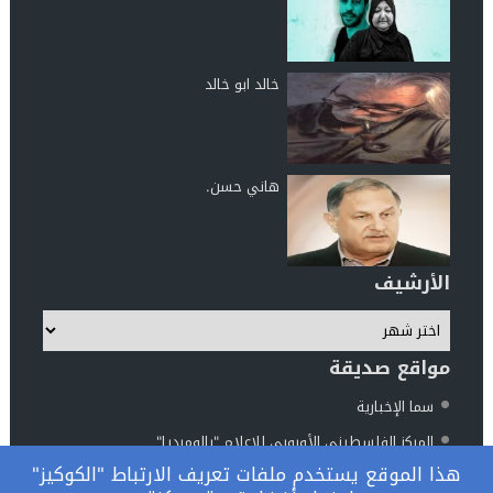
خالد ابو خالد
هاني حسن.
الأرشيف
مواقع صديقة
سما الإخبارية
المركز الفلسطيني الأوروبي للإعلام "بالوميديا"
هذا الموقع يستخدم ملفات تعريف الارتباط "الكوكيز"
مركز الناطور للدراسات والأبحاث