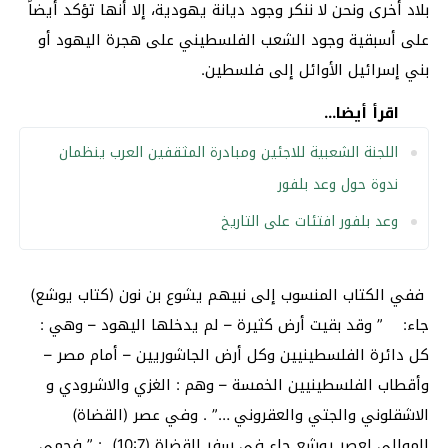
بلاد أخرى ونحن لا ننكر وجود ديانة يهودية، إلا أنها تؤكد أيضاً
على أسبقية وجود الشعب الفلسطيني على هجرة اليهود أو
بني إسرائيل الأوائل إلى فلسطين.
اقرأ أيضا...
اللجنة الشعبية للاجئين ومبادرة المثقفين العرب ينظمان
ندوة حول وعد بلفور
وعد بلفور افتئات على التاريخ
ففي الكتاب المنسوب إلى نبيهم يشوع بن نون (كتاب يوشع)
جاء: ” وقد بقيت أرض كثيرة – لم يدخلها اليهود – وهي :
كل دائرة الفلسطينيين وكل أرض الجاشوريين – أمام مصر –
وأقطاب الفلسطينيين الخمسة – وهم : الغزي والاشرودي و
الاشقلوني والجتي والعقروني …” . وفي عصر (القضاة)
الموالي لعصر يوشع جاء في سفر القضاة (10:7) : ” فحمى