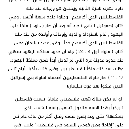
داود يهرب للمرة الثانية ويختبئ هو ورجاله عند ملك
الفلسطينيين الذي أكرمهم , وظلوا عنده سبعة أشهر ، وفي
كتاب (صموئيل الثاني ) جاء أنه بعد أن صار ( داود ) ملكاً على
اليهود , قام باسترداد والديه وزوجاته وأولاده من عند ملك
الفلسطينيين الذي أكرمهم جداً . وفي عهد سليمان وفي
كتاب ( ملوك أول 4 : 24 ) جاء أن حدود مملكة اليهود تنتهي
عند حدود مدينة غزة التي لم تدخل أبداً ضمن مملكة اليهود.
وظلت بعد ذلك ملكاً للفلسطينيين. وفي كتاب (أخبار أيام ثاني
17 : 11 ) صار ملوك الفلسطينيين أصدقاء لملوك بني إسرائيل
الذين ملكوا بعد موت سليمان)
لو لم يكن هناك شعب فلسطيني فلماذا سميت فلسطين
تاريخياً بهذا الاسم فالدول تسمى باسم الشعب الذي
يسكنها؟ حتى وعد بلفور نفسه وقبل أكثر من مائة عام نص
على “إقامة وطن قومي لليهود في فلسطين” وليس في