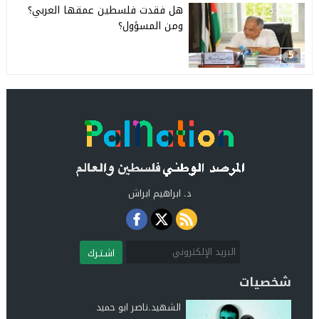
هل فقدت فلسطين عمقها العربي؟
ومن المسؤول؟
5
د. ابراهيم ابراش
اشـتـرك
شخصيات
الشهيد.ناصر ابو حميد