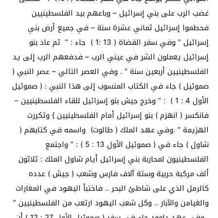
غضب الرب على بني إسرائيل – وباعهم بيد الفلسطينيين
فحطموا إسرائيل ثماني عشرة سنة – في جميع أرض بني
إسرائيل ” وفي سفر القضاة ( 13 :1 ) جاء : ” ثم عاد بنو
إسرائيل يعملون الشر في عيني الرب – فدفعهم الرب إلى يد
الفلسطينيين أربعين سنة ” . وفي العصر التالي – عصر النبي (
صموئيل ) جاء في الكتاب المنسوب إلى هذا النبي : ( صموئيل
الأول 4 : 1 ) : ” وخرج جيش بنو إسرائيل للقاء الفلسطينيين –
فانكسر ( انهزم ) بنو إسرائيل أمام الفلسطينيين } وتكررت
الهزيمة ” .وفي عهد الملك ( طالوت) واسمه في كتابهم (
شاول ) جاء في ( صموئيل الأول 13 : 5 ) : ” واجتمع
الفلسطينيون لمحاربة بني إسرائيل أيام شاول الملك : ثلاثون
ألف مركبة حربية وستة آلاف فارس وشعب ( جيش ) عدده
كالرمل الذي على شاطئ البحر .. فاختبأ اليهود في المغارات
والغيامن والآبار .. وكل شعب اليهود ارتعب من الفلسطينيين ”
. وفي عهد داوود جاء في سفر ( صموئيل الأول 27 : 12 ) أن