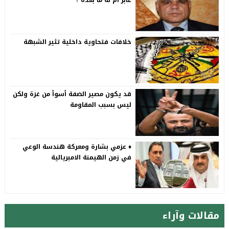
عابر أم له ما بعده ؟
خلافات فتحاوية داخلية تثير الشبهة
قد يكون مصير الضفة أسوأ من غزة ولكن
ليس بسبب المقاومة
♦️ عزمي بشارة ومعركة هندسة الوعي
في زمن الهيمنة الامبريالية
مقالات وآراء