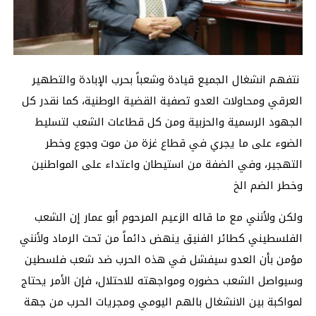
نتفهم انشغال الجميع قيادة وشعباً بحرب الإبادة والتطهير
العرقي ومحاولات العدو تصفية القضية الوطنية، كما نقدر كل
الجهود الرسمية والحزبية ومن كل قطاعات الشعب لتسليط
الضوء على ما يجري في قطاع غزة من موت وجوع وخطر
التهجير، وفي الضفة من استيطان واعتداء على المواطنين
وخطر الضم الخ
ولكن ولأنني مع ما قاله الزعيم المرحوم أبو عمار إن الشعب
الفلسطيني كطائر الفنيق ينهض دائماً من تحت الرماد ولأنني
مؤمن بأن العدو سيفشل في هذه الحرب ضد شعب فلسطين
وسيواصل الشعب حضوره ومواجهته للاحتلال، فإن الأمر يحتاج
لمواكبة بين الانشغال بالهم اليومي ومجريات الحرب من جهة