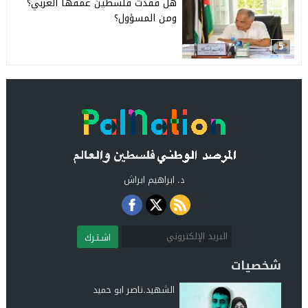
هل فقدت فلسطين عمقها العربي؟
ومن المسؤول؟
5
د. ابراهيم ابراش
اشـتـرك
شخصيات
الشهيد.ناصر ابو حميد