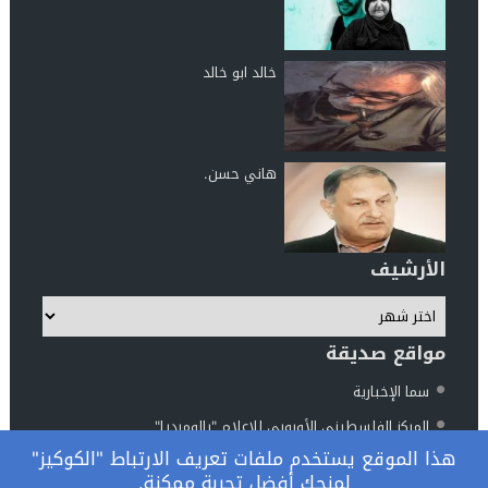
خالد ابو خالد
هاني حسن.
الأرشيف
مواقع صديقة
سما الإخبارية
المركز الفلسطيني الأوروبي للإعلام "بالوميديا"
هذا الموقع يستخدم ملفات تعريف الارتباط "الكوكيز"
مركز الناطور للدراسات والأبحاث
لمنحك أفضل تجربة ممكنة.