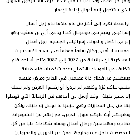
وأمريكياً فقط، وقد أغراه المال عندما عرف أنه سيكون العنوان
الذي ستتحول إليه أموال إعادة الإعمار.
والقصة تعود إلى أكثر من عام عندما قام رجل أعمال
إسرائيلي يقيم في مونتريال كندا يدعى أري بن منشيه وهو
إيراني الأصل والمولد، إسرائيلي الجنسية، رجل أعمال
ومستشار أمني وكان سابقاً موظفاً في شعبة الاستخبارات
العسكرية الإسرائيلية من 1977 إلى 1987 وتاجر أسلحةـ قام
بتكليف من الموساد بالاتصال بعدة شخصيات فلسطينية
وبعضهم من قطاع غزة مقيمين في الخارج وعرض عليهم
منصب حاكم غزة وكلهم لم يردوا أو رفضوا العرض ولم يقبله
إلا سمير حليلة ، وقد أرسل لي أحدهم نص الرسالة التي توصلوا
بها من رجل المخابرات وهي حرفيا ما توصل به حليلة، ولكن
وطنيتهم أبت عليهم قبول العرض.، مع إنهم من التكنوقراط:
دكاترة ومهندسين ورجال أعمال وحملة شهادات عليا من كل
التخصصات داخل غزة وخارجها ومن غير الحزبيين والمقبولين