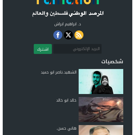
د. ابراهيم ابراش
اشـتـرك
شخصيات
الشهيد.ناصر ابو حميد
خالد ابو خالد
هاني حسن.