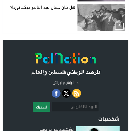
هل كان جمال عبد الناصر ديكتاتوريا؟
5
د. ابراهيم ابراش
اشـتـرك
شخصيات
الشهيد.ناصر ابو حميد