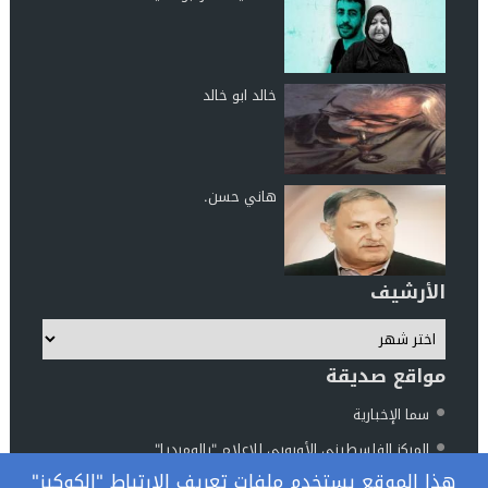
خالد ابو خالد
هاني حسن.
الأرشيف
مواقع صديقة
سما الإخبارية
المركز الفلسطيني الأوروبي للإعلام "بالوميديا"
هذا الموقع يستخدم ملفات تعريف الارتباط "الكوكيز"
مركز الناطور للدراسات والأبحاث