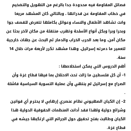
فصائل المقاومة فيه محدودة جدا بالرغم من التهويل والتضخيم
في خطاب المقاومة عن قدراتها ، وبالتالي كان المشهد مريعا
وانت تشاهد الأطفال والنساء وعوائل بكاملها تتعرض للقصف جوا
وبحرا وبرا وبكل أنواع الأسلحة وتهرب منتقلة من مكان لآخر بحثا عن
مكان آمن، وما بعد الحرب الخراب والدمار ثم البحث عن جهات خارجية
لتعمير ما دمرته إسرائيل، وهذا مشهد تكرر لأربعة مرات خلال 14
سنة.
أهم الدروس التي يمكن استخلاصها :
1- أن كل فلسطين ما زالت تحت الاحتلال بما فيها قطاع غزة وأن
الصراع مع إسرائيل لم ينتهي وأن عملية التسوية السياسية فاشلة
.
2- إن الكيان الصهيوني نظام عنصري إرهابي لا يحترم أي قوانين
وشرائع دولية ولهذا فقد أدانت المنظمات الحقوقية الدولية هذا
الكيان وطالبت بفتح تحقيق حول الجرائم التي ارتكبها جيشه في
قطاع غزة.