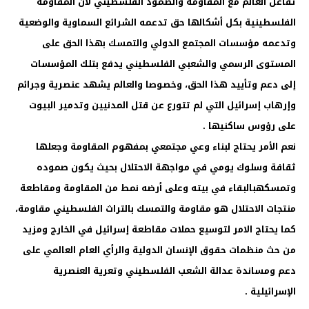
تفاعل العالم مع المقاومة والصمود الفلسطيني لأن المقاومة
الفلسطينية بكل أشكالها حق تدعمه الشرائع السماوية والوضعية
وتدعمه مؤسسات المجتمع الدولي والتمسك بهذا الحق على
المستوى الرسمي والشعبي الفلسطيني يدفع بتلك المؤسسات
إلى دعم وتأييد هذا الحق، وخصوصا والعالم يشهد عنصرية وجرائم
وإرهاب إسرائيل التي لم تتورع عن قتل المدنيين وتدمير البيوت
على رؤوس ساكنيها .
نعم الأمر يحتاج لبناء وعي مجتمعي بمفهوم المقاومة وجعلها
ثقافة وسلوك يومي في مواجهة الاحتلال بحيث يكون صموده
وتمسكهبالبقاء في بيته وعلى أرضه نمط من المقاومة ومقاطعة
منتجات الاحتلال هو مقاومة والتمسك بالتراث الفلسطيني مقاومة،
كما يحتاج الامر لتوسيع حملات مقاطعة إسرائيل في الخارج ومزيد
من حث منظمات حقوق الإنسان الدولية والرأي العام العالمي على
دعم ومساندة عدالة الشعب الفلسطيني وتعرية العنصرية
الإسرائيلية .