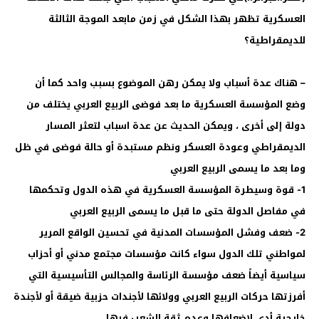
العسكرية تظهر بهذا الشكل في زمن مابعد الموجة الثالثة
للديمقراطية؟
– هناك عدة أسباب ولا يمكن رهن الموضوع بسبب واحد كما أن
وضع المؤسسة العسكرية ما بعد فوضى الربيع العربي يختلف من
دولة إلى أخرى ، ويمكن الحديث عن عدة اسباب لتعثر المسار
الديمقراطي وعودة العسكر ونظم مستبدة أو حالة فوضى في ظل
وما بعد ما يسمى الربيع العربي
1- قوة وسيطرة المؤسسة العسكرية في هذه الدول وتحكمها
في مفاصل الدولة حتى ما قبل ما يسمى الربيع العربي
2- ضعف وفشل المؤسسات المدنية في تحسين الواقع المرير
لمواطني تلك الدول سواء كانت مؤسسات مجتمع مدني أو أحزاب
سياسية أيضاً ضعف مؤسسة الرئاسة والمجالس التأسيسية التي
أفرزتها حركات الربيع العربي وولائها لأجندات حزبية ضيقة أو لأجندة
خارجية أدى لإضعافها وعدم ثقة الشعب فيها