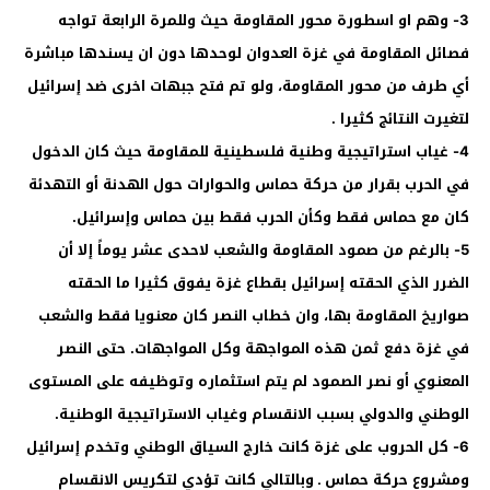
3- وهم او اسطورة محور المقاومة حيث وللمرة الرابعة تواجه
فصائل المقاومة في غزة العدوان لوحدها دون ان يسندها مباشرة
أي طرف من محور المقاومة، ولو تم فتح جبهات اخرى ضد إسرائيل
لتغيرت النتائج كثيرا .
4- غياب استراتيجية وطنية فلسطينية للمقاومة حيث كان الدخول
في الحرب بقرار من حركة حماس والحوارات حول الهدنة أو التهدئة
كان مع حماس فقط وكأن الحرب فقط بين حماس وإسرائيل.
5- بالرغم من صمود المقاومة والشعب لاحدى عشر يوماً إلا أن
الضرر الذي الحقته إسرائيل بقطاع غزة يفوق كثيرا ما الحقته
صواريخ المقاومة بها، وان خطاب النصر كان معنويا فقط والشعب
في غزة دفع ثمن هذه المواجهة وكل المواجهات. حتى النصر
المعنوي أو نصر الصمود لم يتم استثماره وتوظيفه على المستوى
الوطني والدولي بسبب الانقسام وغياب الاستراتيجية الوطنية.
6- كل الحروب على غزة كانت خارج السياق الوطني وتخدم إسرائيل
ومشروع حركة حماس ـ وبالتالي كانت تؤدي لتكريس الانقسام