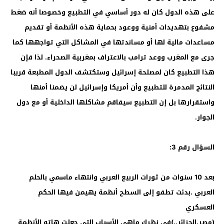
على هذه الدول كان له دور أساسي في التطبيع وخصوصا أنه ضغط
مشفوع بتهديدات أمنية ووعود بحماية هذه الأنظمة أو تقديم
مساعدات مالية لها أو مساندتها في المشاكل التي تواجهها كما
جرى مع المغرب ووعد ترامب بالاعتراف بمغربية الصحراء. لذا فإن
هذا التطبيع كان لمصلحة إسرائيل وستكتشف الدول المطبعة قريبا
النتائج المدمرة للتطبيع وأن أمريكا وإسرائيل لن يضمنا أمنها
واستقرارها بل إن التطبيع سيفاقم مشاكلها الداخلية أو مع دول
الجوار.
السؤال رقم 3:
بعد 10 سنوات من ثورات الربيع العربي وانتهاء ماسمي بالحلم
العربي .بدئت تطفو إلى السطح أنظمة يهيمن فيها الحكم
العسكري
(مصر.الجزائر..)في نظرك ماهي الأسباب التي جعلت هاته الأنظمة