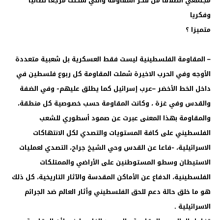
مجتمعي انطلاقا من فكر المقاومة والتي شكلت مرجعا نضاليا
وفكريا
متميزا ؟
– المقاومة الفلسطينية ليست فقط العسكرية بل شعبية متعددة
الأوجه وفي الحرب الاخيرة شملت المقاومة كل ربوع فلسطين في
داخل الخط الأخضر –عرب إسرائيل كما يطلق عليهم- وفي الضفة
والقدس وفي غزة ، وكانت المقاومة حسب خصوصية كل منطقة،
والمقاومة بهذا المعنى عبرت عن صمود أسطوري للشعب
الفلسطيني على كافة المستويات والتصدي لكل الانتهاكات
الاسرائيلية، -فاعا عن القدس وحي الشيخ جراح، التصدي لعمليات
الاستيطان وسطو المستوطنين على الأراضي والممتلكات
الفلسطينية، الدفاع عن الأماكن المقدسة والآثار التاريخية، كل ذلك
هو ما خلق حالة دعم للحق الفلسطيني وأثار العالم ضد الجرائم
الاسرائيلية .