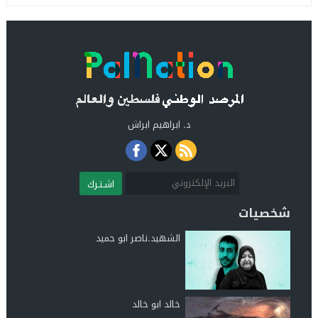
د. ابراهيم ابراش
اشـتـرك
شخصيات
الشهيد.ناصر ابو حميد
خالد ابو خالد