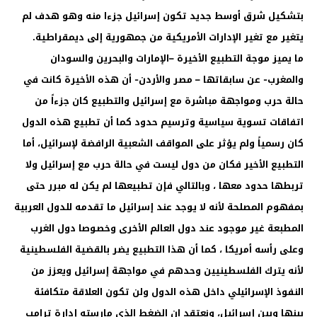
بتشكيل شرق أوسط جديد تكون إسرائيل جزءا منه وهو هدف لم
يتغير مع تغير الإدارات الأمريكية من جمهورية إلى ديمقراطية.
ما يميز موجة التطبيع الأخيرة –الإمارات والبحرين والسودان
والمغرب- عن سابقاتها – مصر والأردن- أن هذه الأخيرة كانت في
حالة حرب ومواجهة مباشرة مع إسرائيل والتطبيع كان جزءاً من
اتفاقات تسوية سياسية وترسيم حدود كما أن تطبيع هذه الدول
كان رسمياً ولم يؤثر على المواقف الشعبية الرافضة لإسرائيل، أما
التطبيع الأخير فكان من دول ليست في حالة حرب مع إسرائيل ولا
تربطها حدود معها ، وبالتالي فإن تطبيعها لم يكن له مبرر حتى
بمفهوم المصلحة لأنه لا يوجد عند إسرائيل ما تقدمه للدول العربية
المطبعة غير موجود عند دول العالم الأخرى وخصوصا دول الغرب
وعلى رأسه أمريكا ، كما أن هذا التطبيع يضر بالقضية الفلسطينية
لأنه يترك الفلسطينيين وحدهم في مواجهة إسرائيل ويعزز من
النفوذ الإسرائيلي داخل هذه الدول ولن تكون العلاقة متكافئة
بينها وبين إسرائيل، ونعتقد ان الضغط الذي مارسته إدارة ترامب