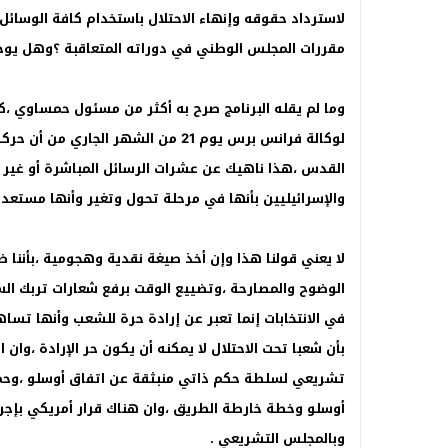
لاسترداد حقوقه وإنهاء الاحتلال باستخدام كافة الوسائل
مقررات المجلس الوطني في دوراته المتعاقبة ؟وهل يوجد
وما لم يقله البرنامج صرح به أكثر من مسئول حمساوي ،
القدس ،هذا ناهيك عن عشرات الرسائل المباشرة أو غير ا
والإسرائيليين بأنها في مرحلة تحول وتغير وأنها مستعدة
لا يعني قولنا هذا وإن أخذ صيغة نقدية وهجومية ،بأننا
الوضوح والمصارحة ،وتضييع الوقت برفع شعارات تربك ال
في الانتخابات إنما تعبر عن إرادة حرة للشعب وأنها 
بأن شعبا تحت الاحتلال لا يمكنه أن يكون حر الإرادة ،
تشريعي لسلطة حكم ذاتي منبثقة عن اتفاق أوسلو ،وحم
أوسلو وخطة خارطة الطريق ،وان هناك قرار أمريكي بإجراء
وبالمجلس التشريعي .