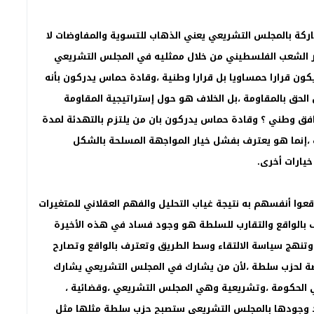
اركة بالمجلس التشريعي يعني الذهاب للتسوية والمفاوضات لا
ر الشعب الفلسطيني من خلال ممثليه في المجلس التشريعي
ون قرارا حمساويا بل قرارا وطنية ،وقادة حماس يدركون بأنه
حق بالمقاومة ،بل الخلاف هو حول إستراتيجية المقاومة
افق وطني ؟ وقادة حماس يدركون بان من يلتزم بالتهدئة لمدة
 ،إنما هو يعترف بفشل خيار المواجهة المسلحة بالشكل
خيارات أخرى.
وا أنفسهم به نتيجة غياب التحليل والفهم العقلاني للمتغيرات
اف بالواقع والتقارب للسلطة هو وجود فساد في هذه الأخيرة
وتنهج سياسة الالتقاء وسط الطريق وتعترف بالواقع وتصارح
ضة لحزب سلطة ،لأن من يشارك في المجلس التشريعي يشارك
 الحكومة ،وتشريعية وهي المجلس التشريعي ،وقضائية ،
 وجودها بالمجلس التشريعي ستصبح حزب سلطة مثلها مثل