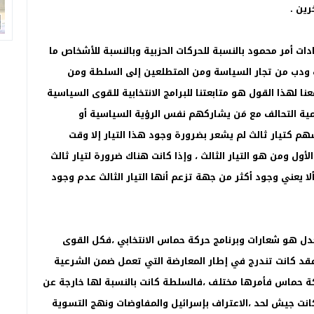
رين .
ادات أمر محمود بالنسبة للحركات الحزبية وبالنسبة للأشخاص ما
 ودب من تجار السياسة ومن المتطلعين إلى السلطة ومن
عنا لهذا القول هو متابعتنا للبرامج الانتخابية للقوى السياسية
مية التحالف مع مَن يشاركهم نفس الرؤية السياسية أو
هم كتيار ثالث لم يشعر بضرورة وجود هذا التيار إلا وقت
لأول ومن هو التيار الثالث ، وإذا كانت هناك ضرورة لتيار ثالث
وألا يعني وجود أكثر من جهة تزعم أنها التيار الثالث عدم وجود
 الجدل هو شعارات وبرنامج حركة حماس الانتخابي ،فكل القوى
قد كانت تندرج في إطار المعارضة التي تعمل ضمن الشرعية
ركة حماس فأمرها مختلف ،فالسلطة كانت بالنسبة لها خارجة عن
ة كانت جيش لحد ،الاعتراف بإسرائيل والمفاوضات ونهج التسوية