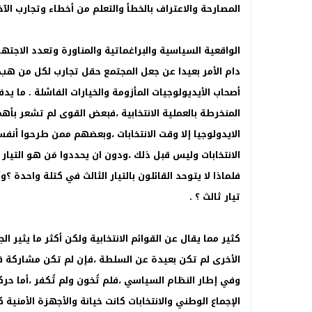
المصارحة والاعتراف بالخطأ والتعلم من أخطاء وتجارب الآخ
الواقعية السياسية والبراغماتية والمناورة وتعدد الاجته
دام الأمر بعيدا عن جعل المجتمع حقل تجارب لكل من هب
أصحاب الأيديولوجيات المأزومة والخيارات الفاشلة . ما يدف
المنخرطة بالعملية الانتخابية ،فبعض القوى لم تشعر بأه
الايدولوجيا إلا وقت الانتخابات ،وبعضهم ممن طرحوا أنفس
الانتخابات وليس قبل ذلك ،ودون ان يحددوا مَن هو التيار ا
فلماذا لا يتوحد القائلون بالتيار الثالث في كتلة واحدة ؟
تيار ثالث ؟ .
كثير مما يقال عن القوائم الانتخابية ولكن أكثر ما يثير
الأخرى لم تكن بعيدة عن السلطة ،فإن لم تكن مشاركة ف
وفي إطار النظام السياسي ،فلم تُخون ولم تُكفر ،أما ح
الإجماع الوطني والانتخابات كانت خيانة والأجهزة الأمني