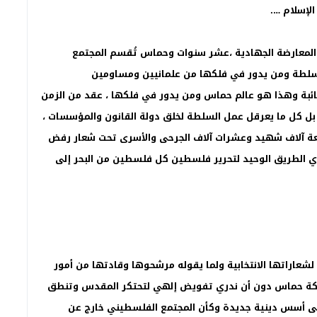
الإسلام ….
معارضة الجهادية ،عشر سنوات وحماس تُقسم المجتمع
السلطة ومن يدور في فلكها من علمانيين ومساومين
ائبة وهذا هو عالم حماس ومن يدور في فلكها ، عقد من الزمن
 كل ما يعرقل عمل السلطة لخلق دولة القانون والمؤسسات ،
عة آلاف شهيد وعشرات آلاف الجرحى والأسرى تحت شعار رفض
ري الطريق الوحيد لتحرير فلسطين كل فلسطين من البحر إلى
لشعاراتها الانتخابية ولما يقوله مرشحوها وقادتها من أمور
دى حركة حماس دون أن ندري تفويض إلهي لتحتكر المقدس وتنطق
ى أسس دينية جديدة وكأن المجتمع الفلسطيني خارج عن