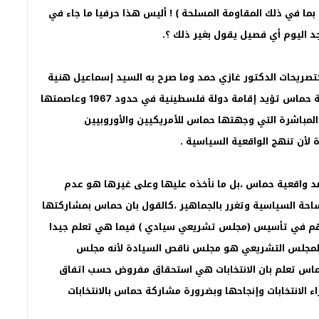
 بما في ذلك المقاومة المسلحة ) ! أليس هذا حرفيا ما جاء في
 اليوم أي فصيل يقول بغير ذلك ؟.
كتصريحات الدكتور غازي حمد وما صرح به السيد إسماعيل هنية
لوكالة فرانس برس يوم 21 من الشهر الجاري من أن حركة حماس تؤيد إقامة دولة فلسطينية في حدود 1967 وعاصمتها
لمباشرة التي وجهتها حماس للأمريكيين والأوروبيين
 لأن تنهج الواقعية السياسية .
 ضد واقعية حماس ،بل ما نأخذه عليها وعلى غيرها هو عدم
ساحة السياسية وتغرر بالجماهير ،كالقول بان حماس بمشاركتها
تساهم في تأسيس (مجلس تشريعي سيادي ) فيما هي تعلم جيدا
وان المجلس التشريعي هو مجلس ناقص السيادة لأنه مجلس
اس تعلم بان الانتخابات هي استحقاق مفروض حسب اتفاق
 الانتخابات وإنجاحها وبضرورة مشاركة حماس بالانتخابات