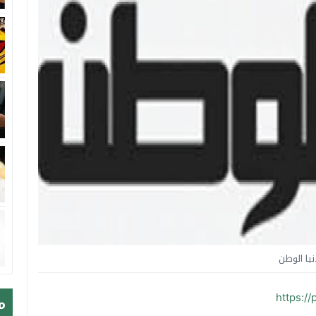
نيا الوطن
https:/
م