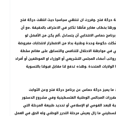
ة حركة فتح ،وقررت ان تنتهي سياسيا حيث انتهت حركة فتح
ها بخطاب مغاير فأنها تكابر في الاعتراف بالحقيقة ،مع أن
نامج حماس الانتخابي أن يتساءل ،ألم يكن من الأفضل لو
لت حكومة وحدة وطنية بدلا من الاضطرار لانتخابات مفروضة
ي في مواجهة الاحتلال للتنافس والتسابق على مغانم سلطة
تب أعضاء المجلس التشريعي أو الوزراء او الموظفين أو أفراد
لولايات المتحدة ،وهذه تدفع لنا مقابل قبولنا بالتسوية
جد ما يميز حركة حماس عن برنامج حركة فتح وعن الثوابت
قررات المجالس الوطنية الفلسطينية وفي مشروع الدستور
 للبعد القومي او الإسلامي أو تحديد طبيعة المرحلة التي
فلسطيني ما زال يعيش مرحلة التحرر الوطني وله الحق في العمل