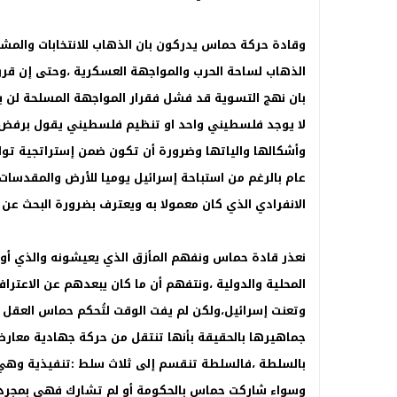
وقادة حركة حماس يدركون بان الذهاب للانتخابات والمش
الذهاب لساحة الحرب والمواجهة العسكرية ،وحتى إن قر
بان نهج التسوية قد فشل فقرار المواجهة المسلحة لن يك
لا يوجد فلسطيني واحد او تنظيم فلسطيني يقول برفض ال
وأشكالها والياتها وضرورة أن تكون ضمن إستراتجية تو
عام بالرغم من استباحة إسرائيل يوميا للأرض والمقدسات
الانفرادي الذي كان معمولا به ويعترف بضرورة البحث عن 
نعذر قادة حماس ونفهم المأزق الذي يعيشونه والذي أوقع
المحلية والدولية ،ونتفهم أن ما كان يبعدهم عن الاعتر
وتعنت إسرائيل،ولكن لم يفت الوقت لتُحكم حماس العقل 
جماهيرها بالحقيقة بأنها تنتقل من حركة جهادية معار
بالسلطة ،فالسلطة تنقسم إلى ثلاث سلط :تنفيذية وهي
وسواء شاركت حماس بالحكومة أو لم تشارك فهي بمجرد