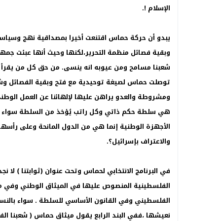
الإسلام !.
يبدو أن حركة حماس اقتنعت أخيرا بمصداقية نهج وسياس
وبقية فصائل منظمة التحرير،لكنها وحيث أنها عبئت جمهور
شعبنا مسامح ومن عيوبه انه ينسى. من حق كل من يقرأ بر
توصلت حماس لصيغة توحيدية مع فتح وبقية الفصائل وشك
ومشروطة والعدو يراهن عليها لإلهائنا عن العمل الوطن
هي سلطة حكم ذاتي وكل راتب يُؤخذ من السلطة سواء روا
الأجهزة الوطنية إنما هي من الدول المانحة وعلى رأسها ا
والاعتراف بإسرائيل؟.
في البرنامج الانتخابي لحماس وتحت عنوان (ثوابتنا ) لا ن
الفلسطينية المنصوص عليها في الميثاق الوطني وفي م
الفلسطيني وفي القانون الأساسي للسلطة . سواء بالنسبة
نعيشها ،ففي البند الرابع يقول ميثاق حماس ( شعبنا ال