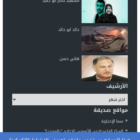
الشهيد.ناصر ابو حميد
خالد ابو خالد
هاني حسن.
الأرشيف
مواقع صديقة
سما الإخبارية
المركز الفلسطيني الأوروبي للإعلام "بالوميديا"