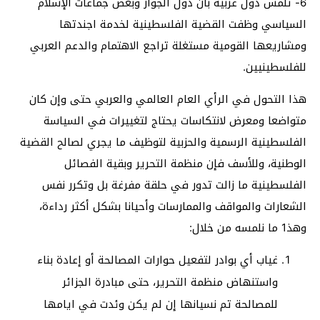
6- تلمس دول عربية بأن دول الجوار وبعض جماعات الإسلام
السياسي وظفت القضية الفلسطينية لخدمة اجندتها
ومشاريعها القومية مستغلة تراجع الاهتمام والدعم العربي
للفلسطينيين.
هذا التحول في الرأي العام العالمي والعربي حتى وإن كان
متواضعا ومعرض لانتكاسات يحتاج لتغييرات في السياسة
الفلسطينية الرسمية والحزبية لتوظيف ما يجري لصالح القضية
الوطنية، وللأسف فإن منظمة التحرير وبقية الفصائل
الفلسطينية ما زالت تدور في حلقة مفرغة بل وتكرر نفس
الشعارات والمواقف والممارسات وأحيانا بشكل أكثر رداءة،
وهذ1 ما نلمسه من خلال:
غياب أي بوادر لتفعيل حوارات المصالحة أو إعادة بناء
واستنهاض منظمة التحرير، حتى مبادرة الجزائر
للمصالحة تم نسيانها إن لم يكن وئدت في ايامها