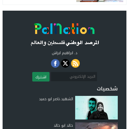
د. ابراهيم ابراش
اشـتـرك
شخصيات
الشهيد.ناصر ابو حميد
خالد ابو خالد