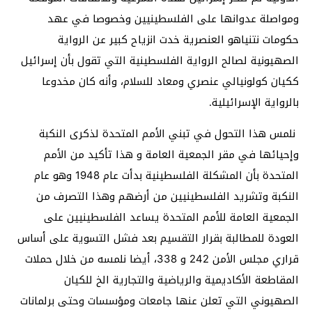
ومواصلة عدوانها على الفلسطينيين وخصوصا في عهد
حكومات نتنياهو العنصرية خدت انزياح كبير عن الرواية
الصهيونية لصالح الرواية الفلسطينية التي تقول بأن إسرائيل
ككيان كولونيالي عنصري ومعاد للسلام، وأنه كان مخدوعا
بالرواية الإسرائيلية.
نلمس هذا التحول في تبني الأمم المتحدة لذكرى النكبة
وإحيائها في مقر الجمعية العامة و هذا تأكيد من الأمم
المتحدة بأن المشكلة الفلسطينية بدأت عام 1948 وهو عام
النكبة وتشريد الفلسطينيين من أرضهم وهذا التصرف من
الجمعية العامة للأمم المتحدة يساعد الفلسطينيين على
العودة للمطالبة بقرار التقسيم بعد فشل التسوية على أساس
قراري مجلس الأمن 242 و 338، أيضا نلمسه من خلال حملات
المقاطعة الأكاديمية والرياضية والتجارية الخ للكيان
الصهيوني التي تعلن عنها جامعات ومؤسسات وحتى برلمانات