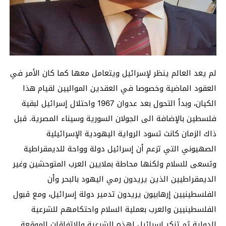
لم يعد العالم ينظر لإسرائيل ويتعامل معها كما كان الأمر في
العقود الماضية وخصوصا في العقدين المواليين لقيام هذا
الكيان، وبدأ التحول بعد عدوان 1967 واحتلال إسرائيل لبقية
فلسطين بالإضافة الى الجولان السورية وسيناء المصرية. قبل
ذاك الزمان كانت تسود الرواية اليهودية الإسرائيلية
الصهيوني التي تزعم أن إسرائيل دولة وواحة للديمقراطية
وتسعى للسلام ولكنها محاطة بملايين العرب المتوحشين وغير
الديمقراطيين الذين يريدون رمي اليهود بالبحر وأن
الفلسطينيين إرهابيون يريدون تدمير دولة إسرائيل، ومع قبول
الفلسطينيين والعرب بعملية السلام واحتكامهم للشرعية
الدولية ثم تنكر إسرائيل لهذه الشرعية وللاتفاقات الموقعة