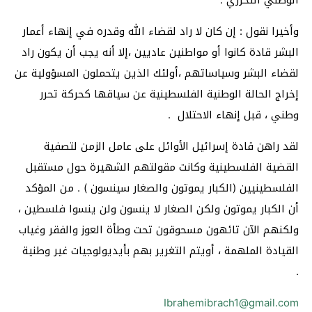
وأخيرا نقول : إن كان لا راد لقضاء الله وقدره في إنهاء أعمار
البشر قادة كانوا أو مواطنين عاديين ،إلا أنه يجب أن يكون راد
لقضاء البشر وسياساتهم ،أولئك الذين يتحملون المسؤولية عن
إخراج الحالة الوطنية الفلسطينية عن سياقها كحركة تحرر
وطني ، قبل إنهاء الاحتلال .
لقد راهن قادة إسرائيل الأوائل على عامل الزمن لتصفية
القضية الفلسطينية وكانت مقولتهم الشهيرة حول مستقبل
الفلسطينيين (الكبار يموتون والصغار سينسون ) . من المؤكد
أن الكبار يموتون ولكن الصغار لا ينسون ولن ينسوا فلسطين ،
ولكنهم الآن تائهون مسحوقون تحت وطأة العوز والفقر وغياب
القيادة الملهمة ، أويتم التغرير بهم بأيديولوجيات غير وطنية
.
Ibrahemibrach1@gmail.com