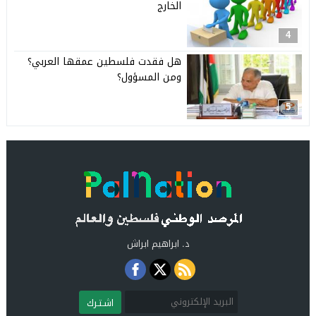
الخارج
4
هل فقدت فلسطين عمقها العربي؟
ومن المسؤول؟
5
د. ابراهيم ابراش
اشـتـرك