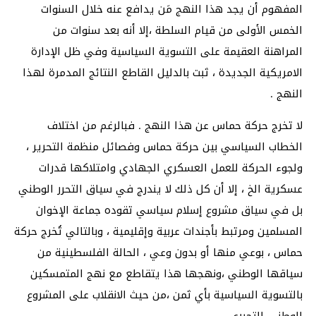
المفهوم أن يجد هذا النهج مَن يدافع عنه خلال السنوات
الخمس الأولى من قيام السلطة ،إلا أنه بعد سنوات من
المراهنة العقيمة على التسوية السياسية وفي ظل الإدارة
الامريكية الجديدة ، ثبت بالدليل القاطع النتائج المدمرة لهذا
النهج .
لا تخرج حركة حماس عن هذا النهج . فبالرغم من اختلاف
الخطاب السياسي بين حركة حماس وفصائل منظمة التحرير ،
ولجوء الحركة للعمل العسكري الجهادي وامتلاكها قدرات
عسكرية الخ ، إلا أن كل ذلك لا يندرج في سياق التحرر الوطني
بل في سياق مشروع إسلام سياسي تقوده جماعة الإخوان
المسلمين ومرتبط بأجندات عربية وإقليمية ، وبالتالي تُخرج حركة
حماس ، بوعي منها أو بدون وعي ، الحالة الفلسطينية من
سياقها الوطني ،ونهجها هذا يتقاطع مع نهج المتمسكين
بالتسوية السياسية بأي ثمن ،من حيث الانقلاب على المشروع
الوطني التحرري .