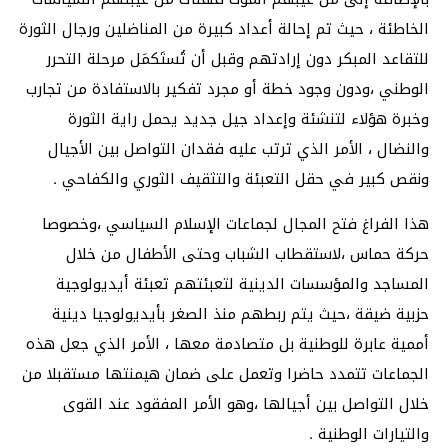
الخاطئة ، حيث تم إحالة أعداد كبيرة من المناضلين ورجال الثورة
للتقاعد المبكر دون إرادتهم وقبل أن تُستَكمَل مرحلة التحرر
الوطني ،ودون وجود خطة أو مجرد تفكير بالاستفادة من تجارب
وخبرة هؤلاء لتنشئة وإعداد جيل جديد يحمل راية الثورة
والنضال ، الأمر الذي ترتب عليه فقدان التواصل بين الأجيال
ونقص كبير في حقل التعبئة والتثقيف الثوري والكفاحي .
هذا الفراغ فتح المجال لجماعات الإسلام السياسي ،وخصوصا
حركة حماس ،لاستقطاب الشباب وحتى الأطفال من خلال
المساجد والمؤسسات الدينية لتعبئتهم تعبئة أيديولوجية
حزبية ضيقة ،حيث يتم ربطهم منذ الصغر بأيديولوجيا دينية
أممية عابرة للوطنية بل متصادمة معها ، الأمر الذي جعل هذه
الجماعات تتمدد حاضرا وتعمل على ضمان هيمنتها مستقبلا من
خلال التواصل بين أجيالها ،وهو الأمر المفقود عند القوى
والتيارات الوطنية .