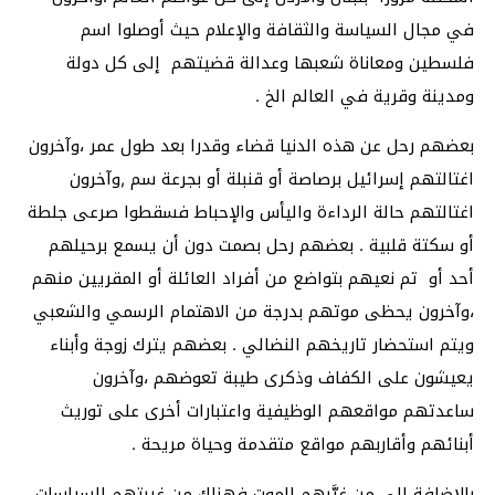
في مجال السياسة والثقافة والإعلام حيث أوصلوا اسم
فلسطين ومعاناة شعبها وعدالة قضيتهم إلى كل دولة
ومدينة وقرية في العالم الخ .
بعضهم رحل عن هذه الدنيا قضاء وقدرا بعد طول عمر ،وآخرون
اغتالتهم إسرائيل برصاصة أو قنبلة أو بجرعة سم ,وآخرون
اغتالتهم حالة الرداءة واليأس والإحباط فسقطوا صرعى جلطة
أو سكتة قلبية . بعضهم رحل بصمت دون أن يسمع برحيلهم
أحد أو تم نعيهم بتواضع من أفراد العائلة أو المقريين منهم
،وآخرون يحظى موتهم بدرجة من الاهتمام الرسمي والشعبي
ويتم استحضار تاريخهم النضالي . بعضهم يترك زوجة وأبناء
يعيشون على الكفاف وذكرى طيبة تعوضهم ،وآخرون
ساعدتهم مواقعهم الوظيفية واعتبارات أخرى على توريث
أبنائهم وأقاربهم مواقع متقدمة وحياة مريحة .
بالإضافة إلى من غيَّبهم الموت فهناك من غيبتهم السياسات