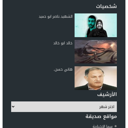
شخصيات
الشهيد.ناصر ابو حميد
خالد ابو خالد
هاني حسن.
الأرشيف
مواقع صديقة
سما الإخبارية