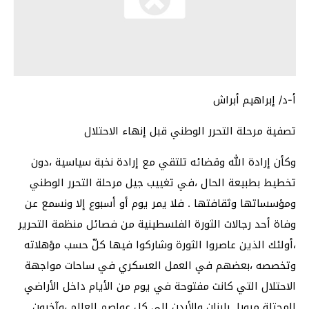
أ-د/ إبراهيم أبراش
تصفية مرحلة التحرر الوطني قبل إنهاء الاحتلال
وكأن إرادة الله وقضائه تلتقي مع إرادة نخبة سياسية ،دون
تخطيط بطبيعة الحال ،في تغييب جيل مرحلة التحرر الوطني
ومؤسساتها وثقافتها . فلا يمر يوم أو أسبوع إلا ونسمع عن
وفاة أحد رجالات الثورة الفلسطينية من فصائل منظمة التحرير
،أولئك الذين عاصروا الثورة وشاركوا فيها كلّ حسب مؤهلاته
وتخصصه ،بعضهم في العمل العسكري في ساحات مواجهة
الاحتلال التي كانت مفتوحة في يوم من الأيام داخل الأراضي
المحتلة مرورا بلبنان والأردن إلى كل عواصم العالم ،وآخرون