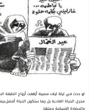
لو حدث في ليلة ليلاء مصيبة أزهقت أرواح الطبقة ال
مجرى الحياة العادية بل ربما ستكون الحياة أفضل،بينم
والحضارة الانسانية برمتها.