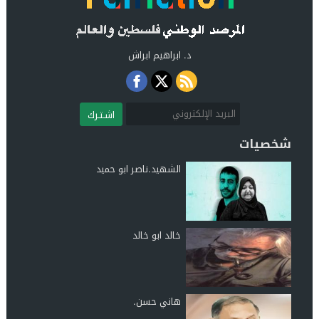
د. ابراهيم ابراش
اشـتـرك
شخصيات
الشهيد.ناصر ابو حميد
خالد ابو خالد
هاني حسن.