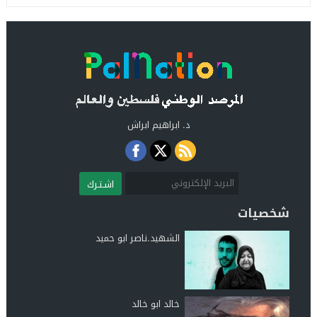
د. ابراهيم ابراش
اشـتـرك
شخصيات
الشهيد.ناصر ابو حميد
خالد ابو خالد