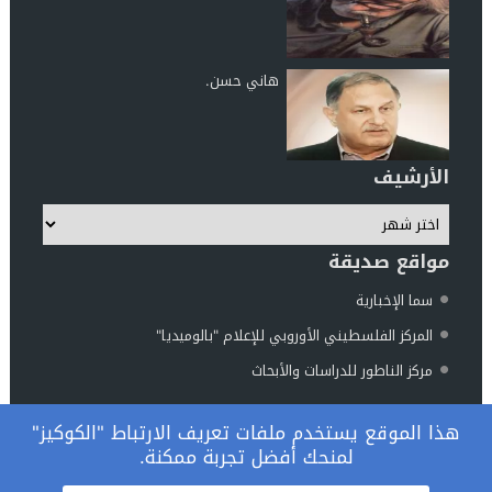
هاني حسن.
الأرشيف
مواقع صديقة
سما الإخبارية
المركز الفلسطيني الأوروبي للإعلام "بالوميديا"
مركز الناطور للدراسات والأبحاث
المرصد الوطني فلسطين والعالم
© 2026 جميع الحقوق محفوظة.
هذا الموقع يستخدم ملفات تعريف الارتباط "الكوكيز"
لمنحك أفضل تجربة ممكنة.
تصميم
مجلة الووردبريس