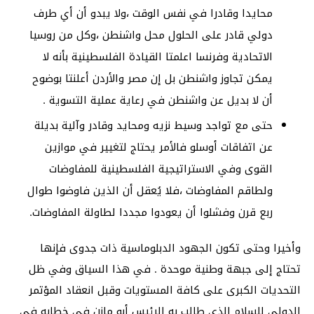
محايدا وقادرا في نفس الوقت ،ولا يبدو أن أي طرف
دولي قادر على الحلول محل واشنطن ،وكل من روسيا
الاتحادية وفرنسا اعلمتا القيادة الفلسطينية بأنه لا
يمكن تجاوز واشنطن بل إن مصر والأردن أعلنتا بوضوح
أن لا بديل عن واشنطن في رعاية عملية التسوية .
حتى مع تواجد وسيط نزيه ومحايد وقادر وآلية بديلة
عن اتفاقات أوسلو فالأمر يحتاج لتغيير في موازين
القوى وفي الاستراتيجية الفلسطينية للمفاوضات
ولطاقم المفاوضات ،فلا يُعقل أن الذين فاوضوا طوال
ربع قرن وفشلوا أن يعودوا مجددا لطاولة المفاوضات.
وأخيرا وحتى تكون الجهود الدبلوماسية ذات جدوى فإنها
تحتاج إلى جبهة وطنية موحدة . في هذا السياق وفي ظل
التحديات الكبرى على كافة المستويات وقبل انعقاد المؤتمر
الدولي للسلام الذي طالب به الرئيس أبو مازن في خطابه في