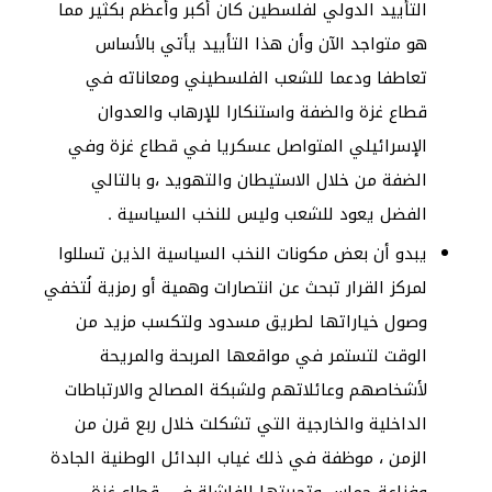
التأييد الدولي لفلسطين كان أكبر وأعظم بكثير مما
هو متواجد الآن وأن هذا التأييد يأتي بالأساس
تعاطفا ودعما للشعب الفلسطيني ومعاناته في
قطاع غزة والضفة واستنكارا للإرهاب والعدوان
الإسرائيلي المتواصل عسكريا في قطاع غزة وفي
الضفة من خلال الاستيطان والتهويد ،و بالتالي
الفضل يعود للشعب وليس للنخب السياسية .
يبدو أن بعض مكونات النخب السياسية الذين تسللوا
لمركز القرار تبحث عن انتصارات وهمية أو رمزية لُتخفي
وصول خياراتها لطريق مسدود ولتكسب مزيد من
الوقت لتستمر في مواقعها المربحة والمريحة
لأشخاصهم وعائلاتهم ولشبكة المصالح والارتباطات
الداخلية والخارجية التي تشكلت خلال ربع قرن من
الزمن ، موظفة في ذلك غياب البدائل الوطنية الجادة
وفزاعة حماس وتجربتها الفاشلة في قطاع غزة