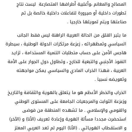
المصالح والمغانم ،وأغلبية أطرافها المتصارعة ليست نتاج
تطورات داخلية أو صيرورة لتفاعلات داخلية خالصة بل تم
صناعتها ويتم تمويلها خارجيا .
ما يثير القلق من الحالة العربية الراهنة ليس فقط الجانب
السياسي وتمظهراته ، زعزعة مرتكزات الدولة الوطنية ، سيطرة
هاجس الأمن على حساب متطلبات التنمية المستدامة ، تزايد
النفوذ الأجنبي والتبعية للخارج ، وتطاول دول الجوار على الأمة
العربية ، فهذا الخراب المادي والسياسي يمكن مواجهته
وتعويضه نسبيا .
الخراب والخطر الأعظم هو ما يتعلق بالهوية والثقافة والتاريخ
وزعزعة الثوابت والمرجعيات الجامعة على المستوى الوطني
والقومي والإسلامي . ما تشهده المنطقة من فوضى
استحضرت مجددا مسألة الهوية وإعادة تعريف (الأنا) و (الآخر)
و الاستقطاب الهوياتي . (الأنا) اليوم لم تعد العربي المعتز