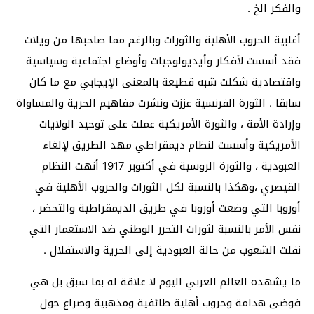
والفكر الخ .
أغلبية الحروب الأهلية والثورات وبالرغم مما صاحبها من ويلات
فقد أسست لأفكار وأيديولوجيات وأوضاع اجتماعية وسياسية
واقتصادية شكلت شبه قطيعة بالمعنى الإيجابي مع ما كان
سابقا . الثورة الفرنسية عززت ونشرت مفاهيم الحرية والمساواة
وإرادة الأمة ، والثورة الأمريكية عملت على توحيد الولايات
الأمريكية وأسست لنظام ديمقراطي مهد الطريق لإلغاء
العبودية ، والثورة الروسية في أكتوبر 1917 أنهت النظام
القيصري ،وهكذا بالنسبة لكل الثورات والحروب الأهلية في
أوروبا التي وضعت أوروبا في طريق الديمقراطية والتحضر ،
نفس الأمر بالنسبة لثورات التحرر الوطني ضد الاستعمار التي
نقلت الشعوب من حالة العبودية إلى الحرية والاستقلال .
ما يشهده العالم العربي اليوم لا علاقة له بما سبق بل هي
فوضى هدامة وحروب أهلية طائفية ومذهبية وصراع حول