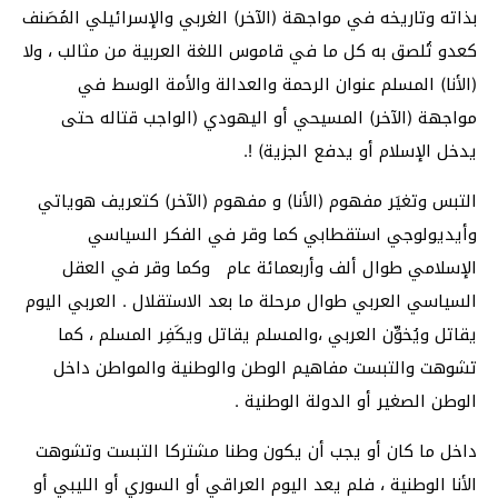
بذاته وتاريخه في مواجهة (الآخر) الغربي والإسرائيلي المُصَنف
كعدو تُلصق به كل ما في قاموس اللغة العربية من مثالب ، ولا
(الأنا) المسلم عنوان الرحمة والعدالة والأمة الوسط في
مواجهة (الآخر) المسيحي أو اليهودي (الواجب قتاله حتى
يدخل الإسلام أو يدفع الجزية) !.
التبس وتغيَر مفهوم (الأنا) و مفهوم (الآخر) كتعريف هوياتي
وأيديولوجي استقطابي كما وقر في الفكر السياسي
الإسلامي طوال ألف وأربعمائة عام وكما وقر في العقل
السياسي العربي طوال مرحلة ما بعد الاستقلال . العربي اليوم
يقاتل ويُخوِّن العربي ،والمسلم يقاتل ويكَفِر المسلم ، كما
تشوهت والتبست مفاهيم الوطن والوطنية والمواطن داخل
الوطن الصغير أو الدولة الوطنية .
داخل ما كان أو يجب أن يكون وطنا مشتركا التبست وتشوهت
الأنا الوطنية ، فلم يعد اليوم العراقي أو السوري أو الليبي أو