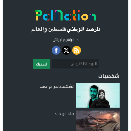
د. ابراهيم ابراش
اشـتـرك
شخصيات
الشهيد.ناصر ابو حميد
خالد ابو خالد