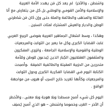
واشنطن ، و(الآخر) لم يعد كل مَن يهدد الأمة العربية
والإسلامية والأمن القومي والوطني بل كل من يتعارض مع أنا
العائلة والمذهب والطائفة والملة حتى وإن كان مَن شاطرني
الوطن والديار والعيش المشترك لمئات السنين .
وهكذا ، وسط انشغال الجماهير العربية بفوضى الربيع العربي
غابت القضايا الكبرى وكل ما يعبر عن الثوابت والمرجعيات
الوطنية والقومية والإسلامية الجامعة ، وانزوى المفكرون
والمثقفون العقلانيون الكِبار الذين يُبدعون للوطن وللأمة
متحررين من الحزبية المقيتة والطائفية الضيقة ،وأصبحت
الكتابة اليوم في القضايا الفكرية الكبرى وحول الثوابت
والمرجعيات وكأنها تغريد خارج السرب أو هروب من مواجهة
الواقع .
اليوم كل شيء أصبح مسطحا وبلا هوية وبلا معنى ، والأخطر
أن الآخر – الغرب وخصوصا واشنطن – هو الذي أصبح يُصنِف