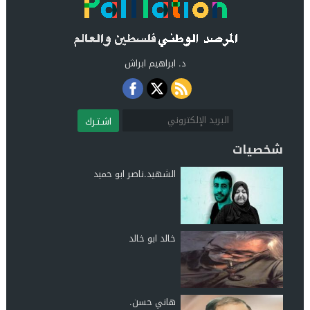
د. ابراهيم ابراش
اشـتـرك
شخصيات
الشهيد.ناصر ابو حميد
خالد ابو خالد
هاني حسن.