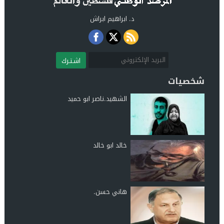
د. ابراهيم ابراش
اشـتـرك
شخصيات
الشهيد.ناصر ابو حميد
خالد ابو خالد
هاني حسن.