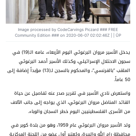
Image processed by CodeCarvings Piczard ### FREE
Community Edition ### on 2020-06-07 02:02:46Z | | ÛP
يدخل الأسير مروان البرغوثي اليوم الأربعاء، عامه الـ(19) في
سجون الاحتلال الإسرائيلي، وكذلك الأسير أحمد البرغوثي
الملقب “بالفرنسي”، والمحكوم بالسجن لـ(13) مؤبداً إضافة إلى
50 عاماً.
واستعرض نادي الأسير في تقرير صدر عنه تفاصيل عن حياة
القائد المناضل مروان البرغوثي، الذي يواجه إلى جانب الآلاف
من الأسرى الفلسطينيين اليوم خطر السجان والوباء.
ولد الأسير مروان البرغوثي عام 1959، وهو من بلدة كوبر في
محافظة رام الله والبيرة، ويُعتبر أول عضو من اللجنة المركزية