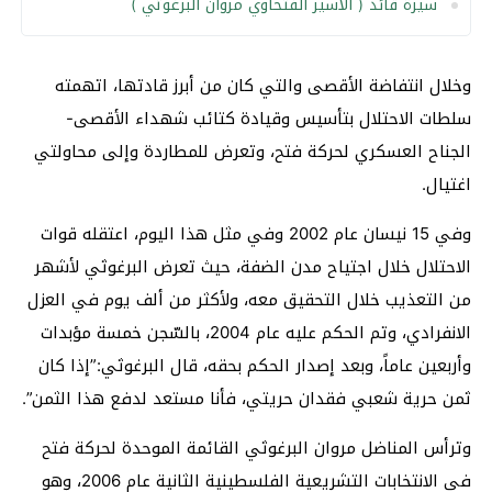
سيرة قائد ( الأسير الفتحاوي مروان البرغوثي )
وخلال انتفاضة الأقصى والتي كان من أبرز قادتها، اتهمته
سلطات الاحتلال بتأسيس وقيادة كتائب شهداء الأقصى-
الجناح العسكري لحركة فتح، وتعرض للمطاردة وإلى محاولتي
اغتيال.
وفي 15 نيسان عام 2002 وفي مثل هذا اليوم، اعتقله قوات
الاحتلال خلال اجتياح مدن الضفة، حيث تعرض البرغوثي لأشهر
من التعذيب خلال التحقيق معه، ولأكثر من ألف يوم في العزل
الانفرادي، وتم الحكم عليه عام 2004، بالسّجن خمسة مؤبدات
وأربعين عاماً، وبعد إصدار الحكم بحقه، قال البرغوثي:”إذا كان
ثمن حرية شعبي فقدان حريتي، فأنا مستعد لدفع هذا الثمن”.
وترأس المناضل مروان البرغوثي القائمة الموحدة لحركة فتح
في الانتخابات التشريعية الفلسطينية الثانية عام 2006، وهو