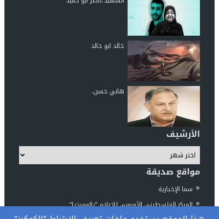
الشهيد.ناصر ابو حميد
خالد ابو خالد
هاني حسن.
الأرشيف
مواقع صديقة
سما الإخبارية
المركز الفلسطيني الأوروبي للإعلام "بالوميديا"