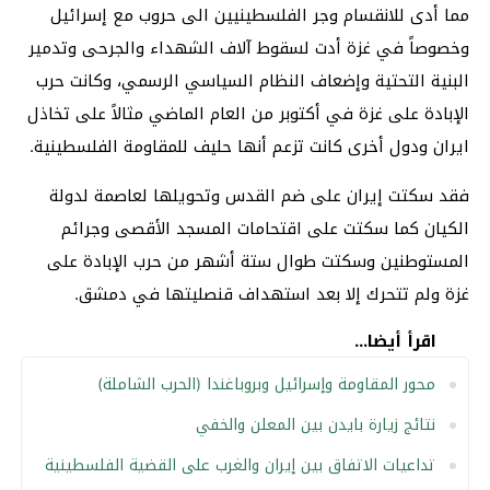
مما أدى للانقسام وجر الفلسطينيين الى حروب مع إسرائيل
وخصوصاً في غزة أدت لسقوط آلاف الشهداء والجرحى وتدمير
البنية التحتية وإضعاف النظام السياسي الرسمي، وكانت حرب
الإبادة على غزة في أكتوبر من العام الماضي مثالاً على تخاذل
ايران ودول أخرى كانت تزعم أنها حليف للمقاومة الفلسطينية.
فقد سكتت إيران على ضم القدس وتحويلها لعاصمة لدولة
الكيان كما سكتت على اقتحامات المسجد الأقصى وجرائم
المستوطنين وسكتت طوال ستة أشهر من حرب الإبادة على
غزة ولم تتحرك إلا بعد استهداف قنصليتها في دمشق.
اقرأ أيضا...
محور المقاومة وإسرائيل وبروباغندا (الحرب الشاملة)
نتائج زيارة بايدن بين المعلن والخفي
تداعيات الاتفاق بين إيران والغرب على القضية الفلسطينية