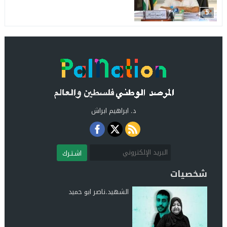
5
د. ابراهيم ابراش
اشـتـرك
شخصيات
الشهيد.ناصر ابو حميد