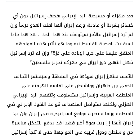
بعد مهزلة أو مسرحية الرد الإيراني بقصف إسرائيل دون أي
خسائر بشرية أو مادية، وزعم إيران أنها لقنت العدو درساً وإن
لم ترد إسرائيل فالأمر سيتوقف عند هذا الحد !، بعد هذا ماذا
استفادت القضية الفلسطينية وما هو تأثير هذه المواجهة
المتفق عليها على حرب الإبادة على غزة؟ وإن لم ترد إسرائيل
فهل انتهى دور ايران في معركة تحرير فلسطين؟
للآسف ستعزز إيران نفوذها في المنطقة وسيستمر التحالف
الخفي بين طهران وواشنطن على تقاسم الهيمنة على
المنطقة العربية، وإسرائيل ستستوعب وتتفهم الرد الإيراني
الهزلي ولكنها ستواصل استهداف قواعد النفوذ الإيراني في
المنطقة وربما ستضرب مواقع استراتيجية في إيران ولن ترد
إيران لأنها إن ردت بقوة أكبر فهذا قد يدفع للتدخل مباشرة
من واشنطن ودول غربية في المواجهة حتى لا تلجأ إسرائيل