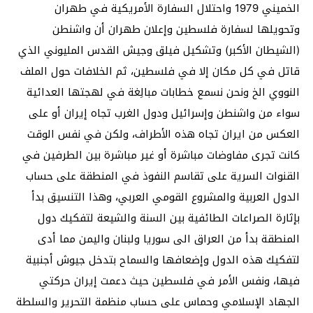
الخميني 1979 واحتلال السفارة الأمريكية في طهران
وتحويلها لسفارة فلسطين وإعلان طهران أن واشنطن
(الشيطان الأكبر) وتشكيل فيلق وجيش القدس المليوني الذي
قاتل في كل مكان إلا في فلسطين، ثم الخلافات حول الملف
النووي الخ ونحن نسمع خطابات مبالِغة في لهجتها العدائية
سواء من واشنطن وإسرائيل ودول الغرب تجاه إيران أو على
العكس من ايران تجاه هذه الأطراف، ولكن في نفس الوقت
كانت تجرى مفاوضات مباشرة أو غير مباشرة بين الطرفين في
القنوات السرية على تقاسم النفوذ في المنطقة على حساب
الدول العربية والمشروع القومي العربي، وهذا التنسيق بدأ
بإثارة الصراعات الطائفية بين السنة والشيعة لتفكيك دول
المنطقة بدأ من العراق الى سوريا ولبنان واليمن مما أدى
لتفكيك هذه الدول وإضعافها والسماح بتدخل جيوش أجنبية
فيها، ونفس الأمر في فلسطين حيث دعمت إيران حركتي
الجهاد الإسلامي وحماس على حساب منظمة التحرير والسلطة