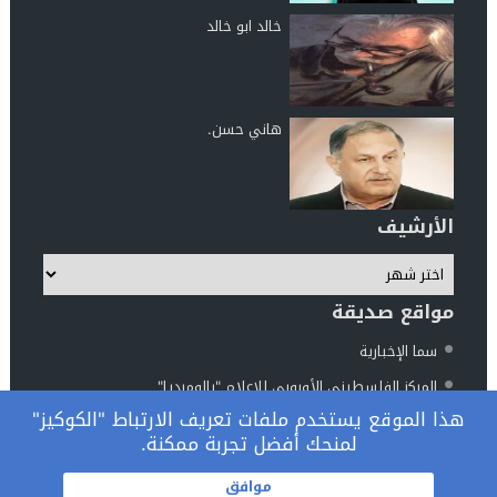
خالد ابو خالد
هاني حسن.
الأرشيف
مواقع صديقة
سما الإخبارية
المركز الفلسطيني الأوروبي للإعلام "بالوميديا"
هذا الموقع يستخدم ملفات تعريف الارتباط "الكوكيز"
مركز الناطور للدراسات والأبحاث
لمنحك أفضل تجربة ممكنة.
المرصد الوطني فلسطين والعالم
© 2026 جميع الحقوق محفوظة.
موافق