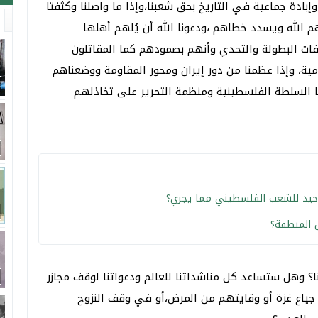
إبادة جماعية في التاريخ بحق شعبنا،وإذا ما واصلنا وكثفتا
 الله ويسدد خطاهم ،ودعونا الله أن يُلهم أهلها
ات البطولة والتحدي وأنهم بصمودهم كما المقاتلون
مية، وإذا عظمنا من دور إيران ومحور المقاومة ووضعناهم
نا السلطة الفلسطينية ومنظمة التحرير على تخاذلهم
وحيد للشعب الفلسطيني مما يجري؟
ل المنطقة؟
؟ وهل ستساعد كل مناشداتنا للعالم ودعواتنا لوقف مجازر
جياع غزة أو وقايتهم من المرض،أو في وقف النزوح