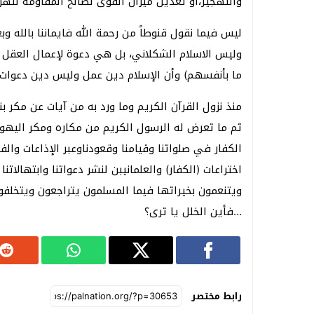
والتهجير،أو تعديل ميزان القوى لصالح المقاومة لتهز
ليس فيما نقول قنوطاً من رحمة الله فايماننا بالله و
وليس الاسلام الشكلاني، بل هي دعوة لإعمال العقل وال
ما بأنفسهم) وأن الإسلام دين عمل وليس دين دعوات 
منذ نزول القرآن الكريم وما ورد به من آيات عن مكر 
الكفار في صلواتنا وقيامنا وقعودناوعبر الإذاعات وا
اختراعات (الكفار) والعلمانيبن لنشر دعواتنا وابتهالا
ويتنعمون بخيراتها فيما المسلمون يتراجعون ويتخلف
…فأين الخلل يا ترى؟
رابط مختصر