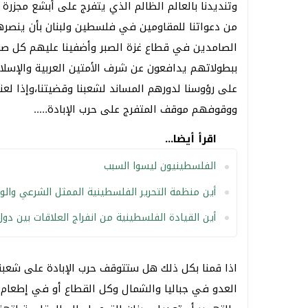
وتنديدنا بالعالم الظالم الذي يتفرج على أبشع مجزرة و
من دعواتنا للمقاومين في فلسطين ولبنان بأن ينصرهم
الصامدين في قطاع غزة الصبر وأضفينا عليهم كل صف
ببطولاتهم يدافعون
عن شرف الأمتين العربية والإسلا
على رؤوسنا لدورهم المساند لشعبنا وقضيتنا،وإذا لع
ووقوفهم موقف المتفرج على حرب الإبادة…..
اقرأ أيضا...
الفلسطينيون ليسوا السبب
أين منظمة التحرير الفلسطينية الممثل الشرعي وال
أين القيادة الفلسطينية من انفراج العلاقات بين دو
اذا قمنا بكل ذلك هل ستتوقف حرب الإبادة على شعبنا
العدو في جباليا والشمال وكل القطاع أو في إطعام 