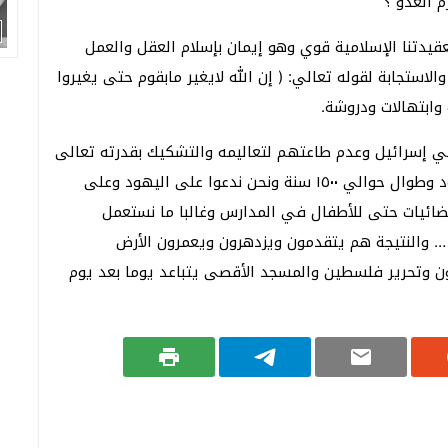
م العدو ؟
بعقيدتنا الإسلامية قوي وهو إيمان بإسلام العقل والعمل
استجابة لقوله تعالي: ( إن الله لايغير مابقوم حتى يغيروا
وابتهالات ودروشة.
بني إسرائيل وعدم طاعتهم لتعاليمه والتشكيك بقدرته تعالى
ثم ما تعرض له الرسول الكريم من مكاره ومكر اليهود وطوال حوالي ١٥٠٠ سنة ونحن ندعوا على اليهود وعلى
لفضائيات حتى للأطفال في المدارس وغالبا ما نستعمل
تنا … والنتيجة هم يتقدمون ويزدهرون ويعمرون الأرض
ون وتحرير فلسطين والمسجد الأقصى يتباعد يوما بعد يوم