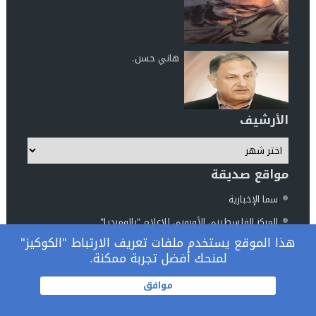
هاني حسن.
الأرشيف
مواقع صديقة
سما الإخبارية
المركز الفلسطيني الأوروبي للإعلام "بالوميديا"
هذا الموقع يستخدم ملفات تعريف الارتباط "الكوكيز"
مركز الناطور للدراسات والأبحاث
لمنحك أفضل تجربة ممكنة.
المرصد الوطني فلسطين والعالم
© 2026 جميع الحقوق محفوظة.
موافق
تصميم
مجلة الووردبريس