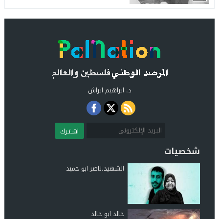
د. ابراهيم ابراش
اشـتـرك
شخصيات
الشهيد.ناصر ابو حميد
خالد ابو خالد