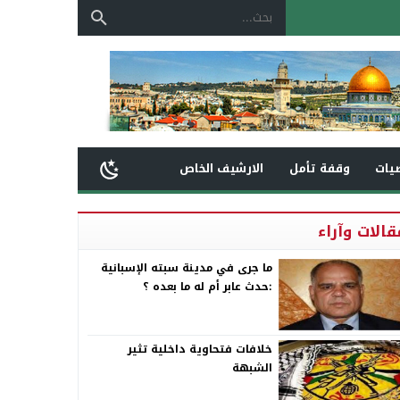
يات
وقفة تأمل
الارشيف الخاص
قالات وآراء
ما جرى في مدينة سبته الإسبانية
:حدث عابر أم له ما بعده ؟
خلافات فتحاوية داخلية تثير
الشبهة