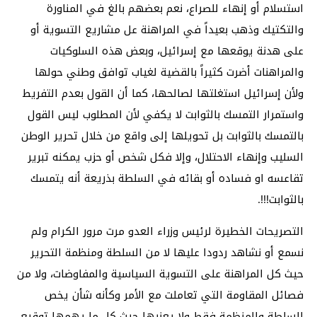
استسلام أو إنهاء للصراع، نعم بعضهم بالغ في المناورة
والتكتيك وذهب بعيداً في المراهنة عل مشاريع التسوية أو
على هدنة يوقعها مع إسرائيل، وبعض هذه السلوكيات
والمراهنات أضرت كثيراً بالقضية لغياب توافق وطني حولها
ولأن إسرائيل استغلتها لصالحها، كما أن القول بعدم التفريط
واستمرار التمسك بالثوابت لا يكفي لأن المطلوب ليس القول
بالتمسك بالثوابت بل تحويلها إلى واقع من خلال تحرير الوطن
السليب وإنهاء الاحتلال، وإلا فكل شخص أو حزب يمكنه تبرير
تقاعسه او فساده أو بقائه في السلطة بذريعة أنه يتمسك
بالثوابت!!!.
التصريحات الخطيرة لرئيس وزراء العدو مرت مرور الكرام ولم
نسمع أو نشاهد ردودا عليها لا من السلطة ومنظمة التحرير
حيث كل المراهنة على التسوية السياسية والمفاوضات، ولا من
فصائل المقاومة التي تعاملت مع الأمر وكأنه شأن يخص
السلطة والمنظمة فقط ولا يعنيها حيث كل ما يهمها توقيع