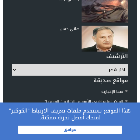
هاني حسن.
الأرشيف
مواقع صديقة
سما الإخبارية
المركز الفلسطيني الأوروبي للإعلام "بالوميديا"
هذا الموقع يستخدم ملفات تعريف الارتباط "الكوكيز"
مركز الناطور للدراسات والأبحاث
لمنحك أفضل تجربة ممكنة.
المرصد الوطني فلسطين والعالم
© 2026 جميع الحقوق محفوظة.
موافق
تصميم
مجلة الووردبريس