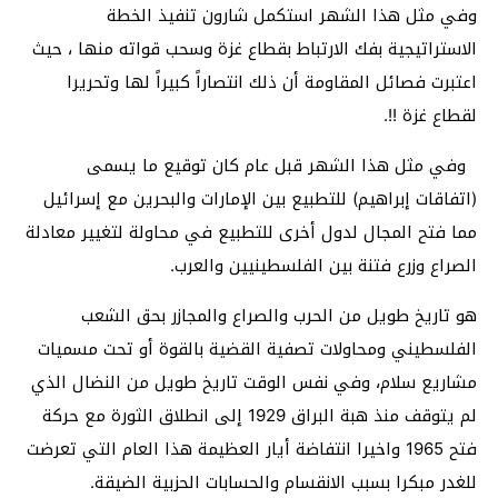
وفي مثل هذا الشهر استكمل شارون تنفيذ الخطة
الاستراتيجية بفك الارتباط بقطاع غزة وسحب قواته منها ، حيث
اعتبرت فصائل المقاومة أن ذلك انتصاراً كبيراً لها وتحريرا
لقطاع غزة !!.
وفي مثل هذا الشهر قبل عام كان توقيع ما يسمى
(اتفاقات إبراهيم) للتطبيع بين الإمارات والبحرين مع إسرائيل
مما فتح المجال لدول أخرى للتطبيع في محاولة لتغيير معادلة
الصراع وزرع فتنة بين الفلسطينيين والعرب.
هو تاريخ طويل من الحرب والصراع والمجازر بحق الشعب
الفلسطيني ومحاولات تصفية القضية بالقوة أو تحت مسميات
مشاريع سلام، وفي نفس الوقت تاريخ طويل من النضال الذي
لم يتوقف منذ هبة البراق 1929 إلى انطلاق الثورة مع حركة
فتح 1965 واخيرا انتفاضة أيار العظيمة هذا العام التي تعرضت
للغدر مبكرا بسبب الانقسام والحسابات الحزبية الضيقة.