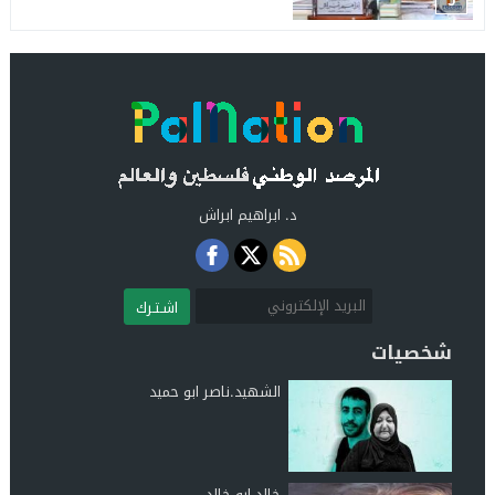
5
د. ابراهيم ابراش
اشـتـرك
شخصيات
الشهيد.ناصر ابو حميد
خالد ابو خالد